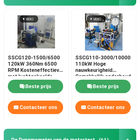
SSCG120-1500/6500
SSCG110-3000/10000
120kW 360Nm 6500
110kW Hoge
RPM Kosteneffectieve
nauwkeurigheid
met luchtgekoelde
Gemakkelijk onderhoud
benzinemotor testbank
Elektrisch
Beste prijs
Beste prijs
dynamometer
Testbank Systeem
voor het testen van de
Contacteer ons
Contacteer ons
motorprestaties
De Dynamometer van de motortest
(61)