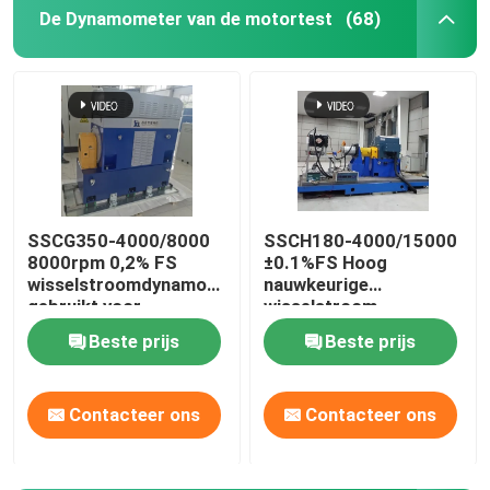
De Dynamometer van de motortest
(68)
SSCG350-4000/8000
SSCH180-4000/15000
8000rpm 0,2% FS
±0.1%FS Hoog
wisselstroomdynamometer
nauwkeurige
gebruikt voor
wisselstroom-
hogesnelheidsmotor
asynchrone nieuwe-
Beste prijs
Beste prijs
van auto's
energie motor
elektrische
dynamometer testbank
Contacteer ons
Contacteer ons