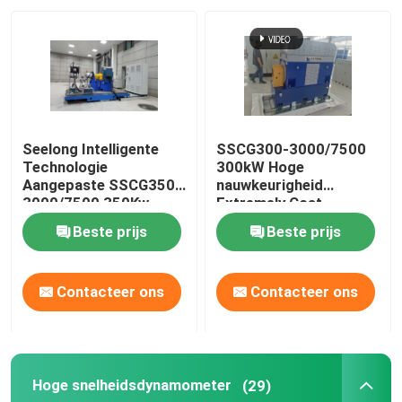
Seelong Intelligente
SSCG300-3000/7500
Technologie
300kW Hoge
Aangepaste SSCG350-
nauwkeurigheid
3000/7500 350Kw
Extremely Cost
Motor Prestaties Dyno
Effective Electric
Beste prijs
Beste prijs
Testbank
Dynamometer Test
Bench System voor het
testen van EV-
Contacteer ons
Contacteer ons
motorprestaties
Hoge snelheidsdynamometer
(29)