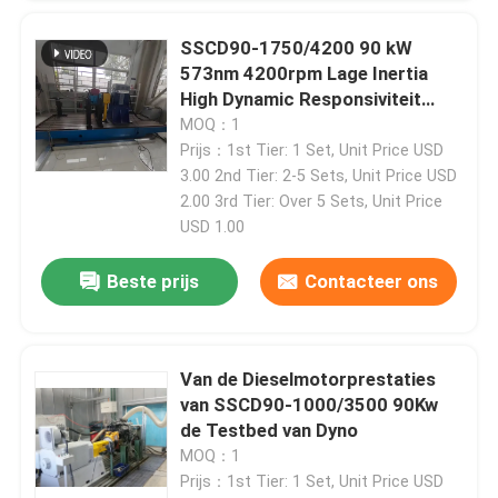
SSCD90-1750/4200 90 kW
Fabriekstour
573nm 4200rpm Lage Inertia
High Dynamic Responsiviteit
dieselmotor Testbank
MOQ：1
Kwaliteitscontrole
Prijs：1st Tier: 1 Set, Unit Price USD
3.00 2nd Tier: 2-5 Sets, Unit Price USD
2.00 3rd Tier: Over 5 Sets, Unit Price
Neem contact met ons op
USD 1.00
Nieuws
Beste prijs
Contacteer ons
Gevallen
Van de Dieselmotorprestaties
van SSCD90-1000/3500 90Kw
Torsiedynamometer
de Testbed van Dyno
MOQ：1
Prijs：1st Tier: 1 Set, Unit Price USD
Hoge snelheidsdynamometer