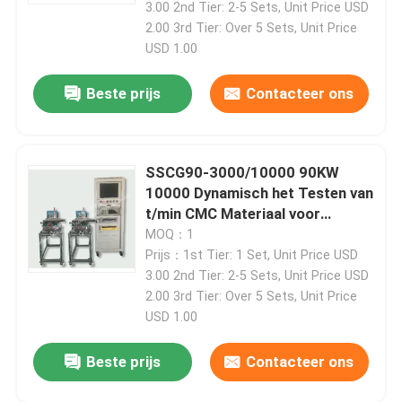
3.00 2nd Tier: 2-5 Sets, Unit Price USD
2.00 3rd Tier: Over 5 Sets, Unit Price
De Dynamometer van de motortest
USD 1.00
Beste prijs
Contacteer ons
De Dynamometer van de motortest
Transmissiedynamometer
SSCG90-3000/10000 90KW
10000 Dynamisch het Testen van
t/min CMC Materiaal voor
AC Dynamometer
Voertuigmotor
MOQ：1
Prijs：1st Tier: 1 Set, Unit Price USD
Dynamische Proefbank
3.00 2nd Tier: 2-5 Sets, Unit Price USD
2.00 3rd Tier: Over 5 Sets, Unit Price
USD 1.00
Het Apparaat van de brandstofverbruikmeting
Beste prijs
Contacteer ons
Digitale Torsiemeter