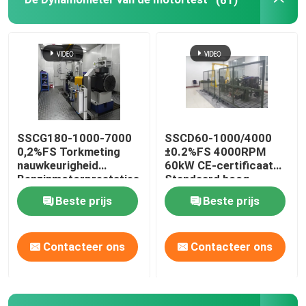
SSCG180-1000-7000
SSCD60-1000/4000
0,2%FS Torkmeting
±0.2%FS 4000RPM
nauwkeurigheid
60kW CE-certificaat
Benzinmotorprestaties
Standaard hoog
Elektrische
nauwkeurig elektrisch
Beste prijs
Beste prijs
dynamometer testbank
dynamometer testbank
systeem voor
dieselmotoren
Contacteer ons
Contacteer ons