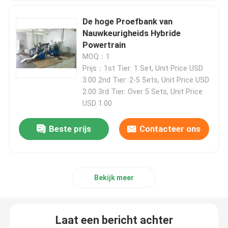
De hoge Proefbank van
Motorproefbank
Nauwkeurigheids Hybride
Powertrain
de sensor van de hoge precisiedruk
MOQ：1
Prijs：1st Tier: 1 Set, Unit Price USD
3.00 2nd Tier: 2-5 Sets, Unit Price USD
Versnellingsbak Testbank
2.00 3rd Tier: Over 5 Sets, Unit Price
USD 1.00
Draagbare Gegevensverzamelingmodule
Beste prijs
Contacteer ons
verbind snel koppeling
Bekijk meer
Elektrische Aandrijvingsmotor
VerhogingsAirconditioner
Laat een bericht achter