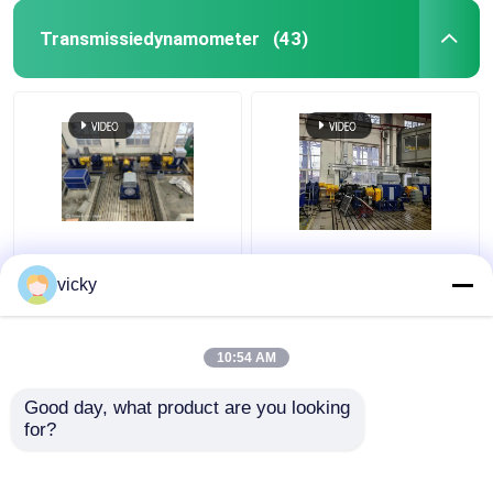
Transmissiedynamometer
(43)
Seelong Intelligent
SSCD350-1800-4000
Technology zelf
350kW Elektrische
vicky
geproduceerde
Dynamometer
Sscd300-1000/3300
Testbank Systeem
testbank voor
voor Automotive Assen
10:54 AM
Beste prijs
Beste prijs
asprestaties
en Transmissies
Good day, what product are you looking 
for?
Contacteer ons
Contacteer ons