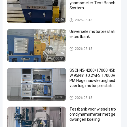
ynamometer Test Bench
System
AC Dynamometer
00:46
2026-05-15
Universele motorprestati
e-testbank
De Dynamometer van de moto
2026-05-15
rtest
00:31
SSCH45-4200/17000 45k
W 95Nm ±0.2%FS 17000R
PM Hoge nauwkeurigheid
voertuig motor prestatie
s dynamometer testbank
systeem
De Dynamometer van de moto
00:31
2026-05-15
rtest
Testbank voor wisselstro
omdynamometer met ge
dwongen koeling