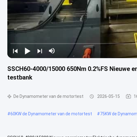
SSCH60-4000/15000 650Nm 0.2%FS Nieuwe en
testbank
De Dynamometer van de motortest
2026-05-15
1
#
60KW de Dynamometer van de motortest
#
75KW de Dynamome