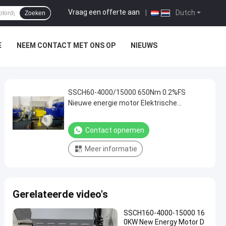
Vraag een offerte aan
|
Dutch
Zoeken
E
NEEM CONTACT MET ONS OP
NIEUWS
SSCH60-4000/15000 650Nm 0.2%FS
Nieuwe energie motor Elektrische
dynamometer testbank
Contact opnemen
Meer informatie
Gerelateerde video's
SSCH160-4000-15000 16
0KW New Energy Motor D