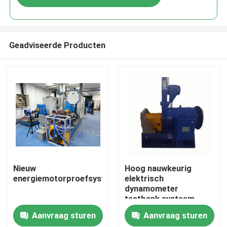
Geadviseerde Producten
Thuis
Nieuw
Hoog nauwkeurig
energiemotorproefsysteem
elektrisch
dynamometer
Producten
testbank systeem
Aanvraag sturen
Aanvraag sturen
Over Ons