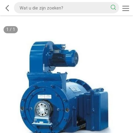
1
/
1