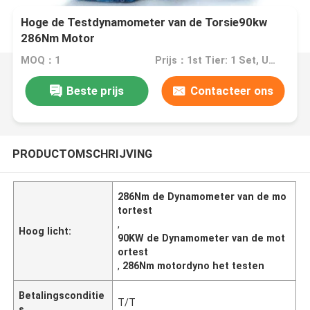
Hoge de Testdynamometer van de Torsie90kw
286Nm Motor
MOQ：1
Prijs：1st Tier: 1 Set, Unit Price USD 3.00 2nd Tier: 2-5 Sets, Unit Price USD 2.00 3rd Tier: Over 5 Sets, Unit Price USD 1.00
Beste prijs
Contacteer ons
PRODUCTOMSCHRIJVING
286Nm de Dynamometer van de mo
tortest
,
Hoog licht:
90KW de Dynamometer van de mot
ortest
,
286Nm motordyno het testen
Betalingsconditie
T/T
s