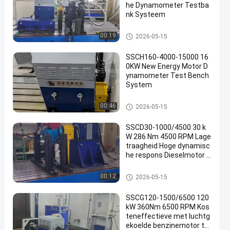
he Dynamometer Testba
nk Systeem
De Dynamometer van de moto
00:19
2026-05-15
rtest
SSCH160-4000-15000 16
0KW New Energy Motor D
ynamometer Test Bench
System
AC Dynamometer
00:46
2026-05-15
SSCD30-1000/4500 30 k
W 286 Nm 4500 RPM Lage
traagheid Hoge dynamisc
he respons Dieselmotor t
estbank
Motorproefbank
00:12
2026-05-15
SSCG120-1500/6500 120
kW 360Nm 6500 RPM Kos
teneffectieve met luchtg
ekoelde benzinemotor te