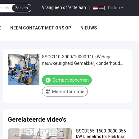
Vraag een offerte aan
|
Dutch
Zoeken
E
NEEM CONTACT MET ONS OP
NIEUWS
SSCG110-3000/10000 110kW Hoge
nauwkeurigheid Gemakkelijk onderhoud
Elektrisch dynamometer Testbank
Systeem voor het testen van de
Contact opnemen
motorprestaties
Meer informatie
Gerelateerde video's
SSCD355-1500-3800 355
kW Dieselmotor Elektrisc