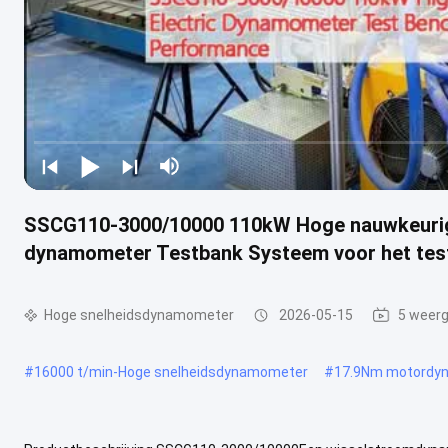
SSCG110-3000/10000 110kW Hoge nauwkeurigh
dynamometer Testbank Systeem voor het test
Hoge snelheidsdynamometer
2026-05-15
5 weer
#
16000 t/min-Hoge snelheidsdynamometer
#
17.9Nm motordy