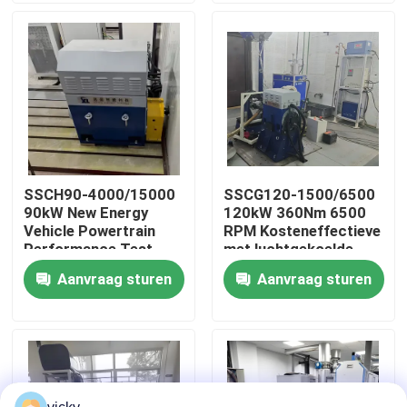
Fabriekstour
Kwaliteitscontrole
Neem contact met ons op
SSCH90-4000/15000
SSCG120-1500/6500
90kW New Energy
120kW 360Nm 6500
Nieuws
Vehicle Powertrain
RPM Kosteneffectieve
Performance Test
met luchtgekoelde
Bench
benzinemotor
Aanvraag sturen
Aanvraag sturen
Gevallen
testbank
Torsiedynamometer
Hoge snelheidsdynamometer