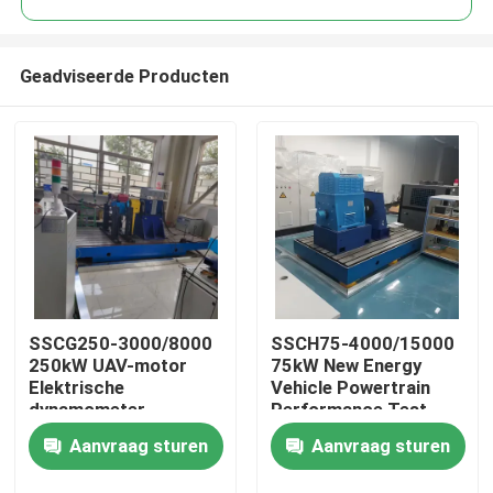
Geadviseerde Producten
SSCG250-3000/8000
SSCH75-4000/15000
Thuis
250kW UAV-motor
75kW New Energy
Elektrische
Vehicle Powertrain
dynamometer
Performance Test
Producten
testbank
Bench
Aanvraag sturen
Aanvraag sturen
Over Ons