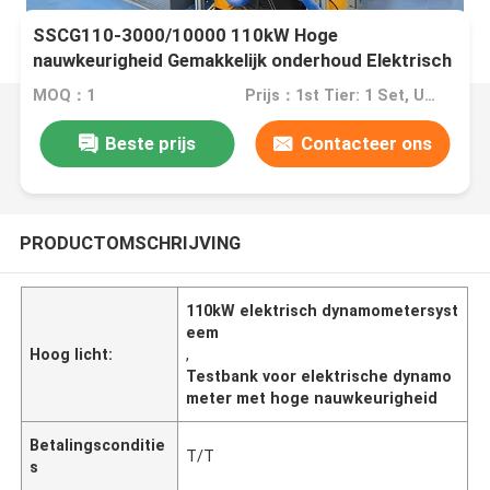
SSCG110-3000/10000 110kW Hoge
nauwkeurigheid Gemakkelijk onderhoud Elektrisch
dynamometer Testbank Systeem voor het testen
MOQ：1
Prijs：1st Tier: 1 Set, Unit Price USD 3.00 2nd Tier: 2-5 Sets, Unit Price USD 2.00 3rd Tier: Over 5 Sets, Unit Price USD 1.00
van de motorprestaties
Beste prijs
Contacteer ons
PRODUCTOMSCHRIJVING
110kW elektrisch dynamometersyst
eem
Hoog licht:
,
Testbank voor elektrische dynamo
meter met hoge nauwkeurigheid
Betalingsconditie
T/T
s