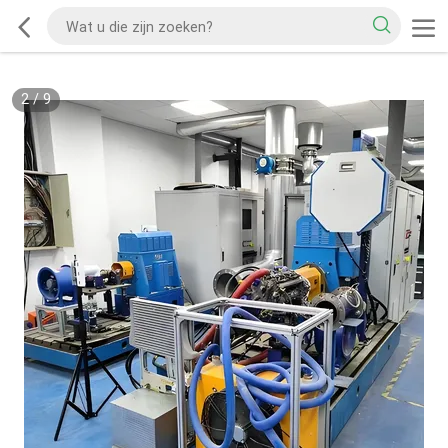
2
/
9