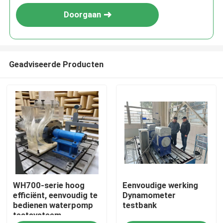
Doorgaan
Geadviseerde Producten
Thuis
WH700-serie hoog
Eenvoudige werking
Producten
efficiënt, eenvoudig te
Dynamometer
bedienen waterpomp
testbank
testsysteem
Over Ons