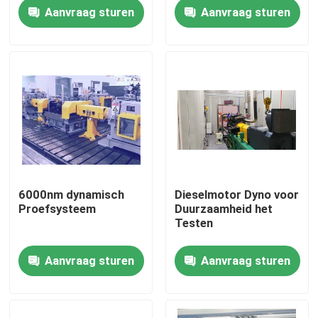
Aanvraag sturen
Aanvraag sturen
Fabriekstour
Kwaliteitscontrole
Neem contact met ons op
Nieuws
6000nm dynamisch
Dieselmotor Dyno voor
Proefsysteem
Duurzaamheid het
Gevallen
Testen
Aanvraag sturen
Aanvraag sturen
Torsiedynamometer
Hoge snelheidsdynamometer