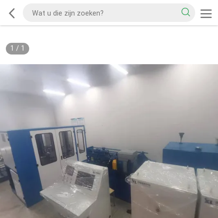
1
/
1