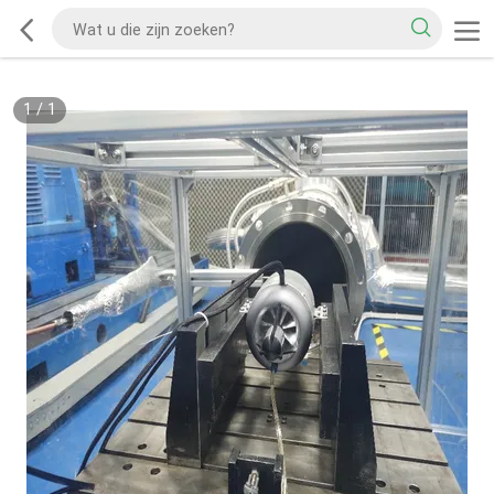
1
/
1