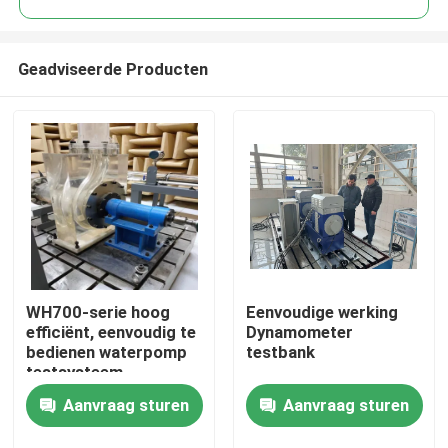
Geadviseerde Producten
WH700-serie hoog
Eenvoudige werking
Thuis
efficiënt, eenvoudig te
Dynamometer
bedienen waterpomp
testbank
testsysteem
Producten
Aanvraag sturen
Aanvraag sturen
Over Ons