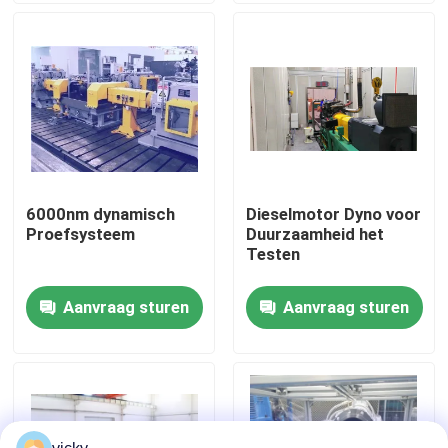
Fabriekstour
Kwaliteitscontrole
Neem contact met ons op
6000nm dynamisch
Dieselmotor Dyno voor
Proefsysteem
Duurzaamheid het
Nieuws
Testen
Aanvraag sturen
Aanvraag sturen
Gevallen
Torsiedynamometer
Hoge snelheidsdynamometer