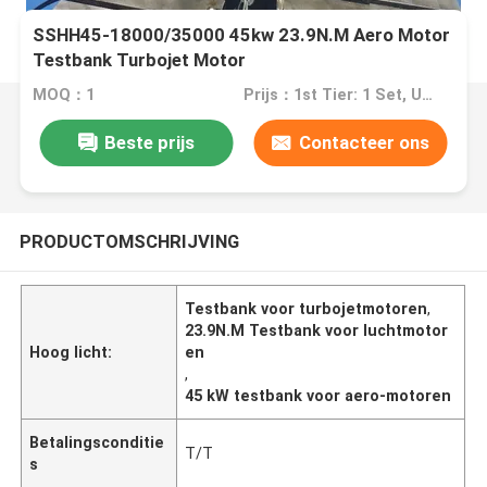
SSHH45-18000/35000 45kw 23.9N.M Aero Motor
Testbank Turbojet Motor
MOQ：1
Prijs：1st Tier: 1 Set, Unit Price USD 3.00 2nd Tier: 2-5 Sets, Unit Price USD 2.00 3rd Tier: Over 5 Sets, Unit Price USD 1.00
Beste prijs
Contacteer ons
PRODUCTOMSCHRIJVING
Testbank voor turbojetmotoren
,
23.9N.M Testbank voor luchtmotor
Hoog licht:
en
,
45 kW testbank voor aero-motoren
Betalingsconditie
T/T
s