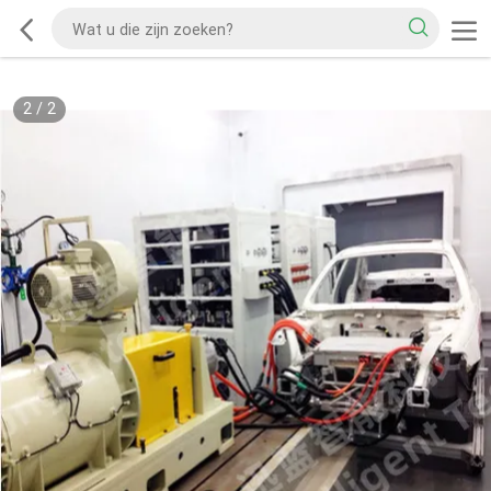
2
/
2