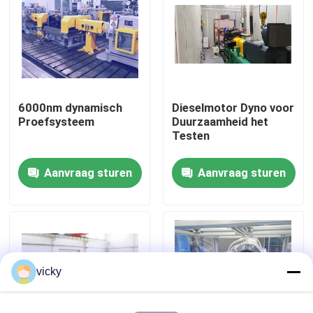
Fabriekstour
Kwaliteitscontrole
6000nm dynamisch
Dieselmotor Dyno voor
Proefsysteem
Duurzaamheid het
Neem contact met ons op
Testen
Aanvraag sturen
Aanvraag sturen
Nieuws
Gevallen
Torsiedynamometer
vicky
Hoge snelheidsdynamometer