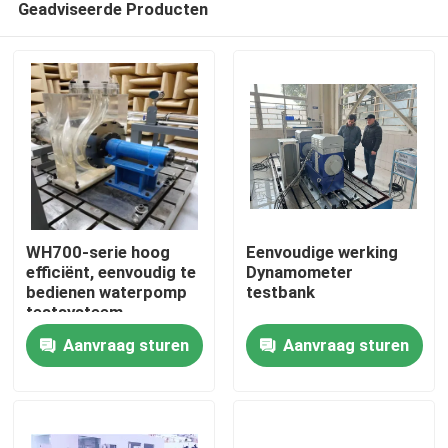
Geadviseerde Producten
WH700-serie hoog
Eenvoudige werking
efficiënt, eenvoudig te
Dynamometer
bedienen waterpomp
testbank
testsysteem
Thuis
Aanvraag sturen
Aanvraag sturen
Producten
Over Ons