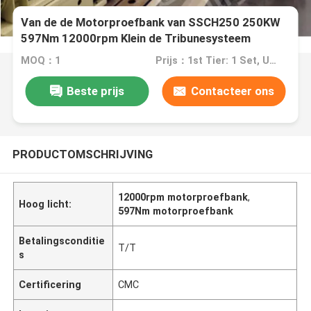
Van de de Motorproefbank van SSCH250 250KW
597Nm 12000rpm Klein de Tribunesysteem
MOQ：1
Prijs：1st Tier: 1 Set, Unit Price USD 3.00 2nd Tier: 2-5 Sets, Unit Price USD 2.00 3rd Tier: Over 5 Sets, Unit Price USD 1.00
Beste prijs
Contacteer ons
PRODUCTOMSCHRIJVING
12000rpm motorproefbank
,
Hoog licht:
597Nm motorproefbank
Betalingsconditie
T/T
s
Certificering
CMC