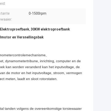
eid:
stante
0-1500rpm
ewaaier:
 Elektroproefbank
,
30KW elektroproefbank
lmotor en Versnellingsbak
namometercontrolemechanisme,
net, dynamometertribune, inrichting, computer en de
rzoek kan worden veranderd kan het inputvoltage, de
y van de motor en het inputvoltage, stroom, vermogen
t meten, laadt en sloot rotorstaten.
ntal tanden volgens de overeenkomstige torsiewaaier