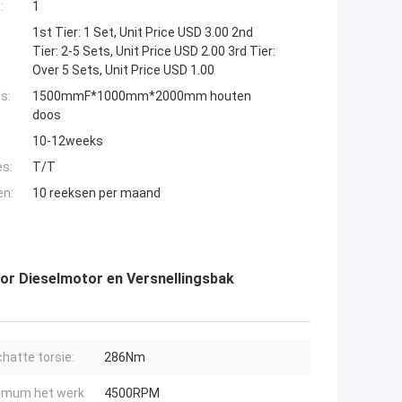
:
1
1st Tier: 1 Set, Unit Price USD 3.00 2nd
Tier: 2-5 Sets, Unit Price USD 2.00 3rd Tier:
Over 5 Sets, Unit Price USD 1.00
s:
1500mmF*1000mm*2000mm houten
doos
10-12weeks
es:
T/T
en:
10 reeksen per maand
r Dieselmotor en Versnellingsbak
hatte torsie:
286Nm
imum het werk
4500RPM