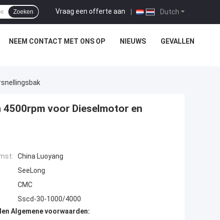
Vraag een offerte aan
|
Dutch
Zoeken
NEEM CONTACT MET ONS OP
NIEUWS
GEVALLEN
snellingsbak
 4500rpm voor Dieselmotor en
mst:
China Luoyang
SeeLong
CMC
Sscd-30-1000/4000
den Algemene voorwaarden: