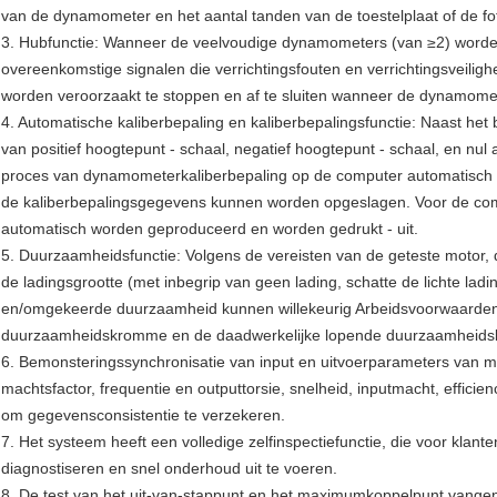
van de dynamometer en het aantal tanden van de toestelplaat of de fot
3. Hubfunctie: Wanneer de veelvoudige dynamometers (van ≥2) worde
overeenkomstige signalen die verrichtingsfouten en verrichtingsveilig
worden veroorzaakt te stoppen en af te sluiten wanneer de dynamome
4. Automatische kaliberbepaling en kaliberbepalingsfunctie: Naast he
van positief hoogtepunt - schaal, negatief hoogtepunt - schaal, en nul
proces van dynamometerkaliberbepaling op de computer automatisch rea
de kaliberbepalingsgegevens kunnen worden opgeslagen. Voor de com
automatisch worden geproduceerd en worden gedrukt - uit.
5. Duurzaamheidsfunctie: Volgens de vereisten van de geteste motor, doo
de ladingsgrootte (met inbegrip van geen lading, schatte de lichte ladin
en/omgekeerde duurzaamheid kunnen willekeurig Arbeidsvoorwaarden 
duurzaamheidskromme en de daadwerkelijke lopende duurzaamheid
6. Bemonsteringssynchronisatie van input en uitvoerparameters van mo
machtsfactor, frequentie en outputtorsie, snelheid, inputmacht, effici
om gegevensconsistentie te verzekeren.
7. Het systeem heeft een volledige zelfinspectiefunctie, die voor klante
diagnostiseren en snel onderhoud uit te voeren.
8. De test van het uit-van-stappunt en het maximumkoppelpunt vangen