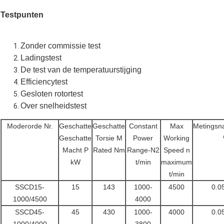
Testpunten
Zonder commissie test
Ladingstest
De test van de temperatuurstijging
Efficiencytest
Gesloten rotortest
Over snelheidstest
Moderorde Nr.
Geschatte
Geschatte
Constant
Max
Metingsn
Geschatte
Torsie M
Power
Working
Macht P
Rated Nm
Range-N2
Speed n
kW
t/min
maximum
t/min
SSCD15-
15
143
1000-
4500
0.0
1000/4500
4000
SSCD45-
45
430
1000-
4000
0.0