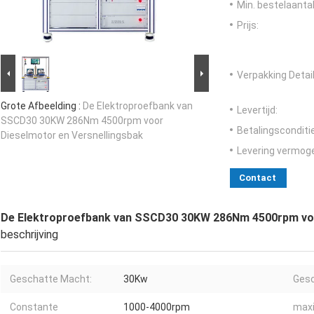
Min. bestelaantal
Prijs:
Verpakking Detail
Grote Afbeelding :
De Elektroproefbank van
Levertijd:
SSCD30 30KW 286Nm 4500rpm voor
Betalingsconditi
Dieselmotor en Versnellingsbak
Levering vermog
Contact
De Elektroproefbank van SSCD30 30KW 286Nm 4500rpm voo
beschrijving
Geschatte Macht:
30Kw
Gesc
Constante
1000-4000rpm
max