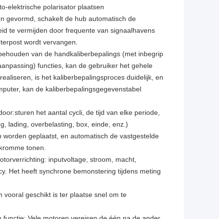
o-elektrische polarisator plaatsen
n gevormd, schakelt de hub automatisch de
heid te vermijden door frequente van signaalhavens
terpost wordt vervangen.
t behouden van de handkaliberbepalings (met inbegrip
 aanpassing) functies, kan de gebruiker het gehele
liseren, is het kaliberbepalingsproces duidelijk, en
puter, kan de kaliberbepalingsgegevenstabel
r:sturen het aantal cycli, de tijd van elke periode,
g, lading, overbelasting, box, einde, enz.)
worden geplaatst, en automatisch de vastgestelde
skromme tonen.
torverrichting: inputvoltage, stroom, macht,
ency. Het heeft synchrone bemonstering tijdens meting
n vooral geschikt is ter plaatse snel om te
 functie: Vele motoren vereisen de één na de ander