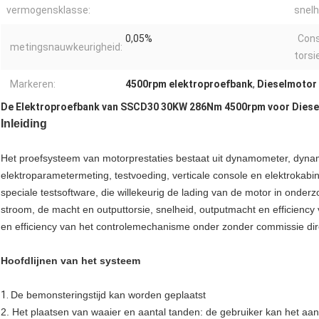
vermogensklasse:
snelh
0,05%
Con
metingsnauwkeurigheid:
torsi
Markeren:
4500rpm elektroproefbank
,
Dieselmotor
De Elektroproefbank van SSCD30 30KW 286Nm 4500rpm voor Diese
Inleiding
Het proefsysteem van motorprestaties bestaat uit dynamometer, dy
elektroparametermeting, testvoeding, verticale console en elektrokabi
speciale testsoftware, die willekeurig de lading van de motor in onde
stroom, de macht en outputtorsie, snelheid, outputmacht en efficienc
en efficiency van het controlemechanisme onder zonder commissie direc
Hoofdlijnen van het systeem
1.
De bemonsteringstijd kan worden geplaatst
2. Het plaatsen van waaier en aantal tanden: de gebruiker kan het aa