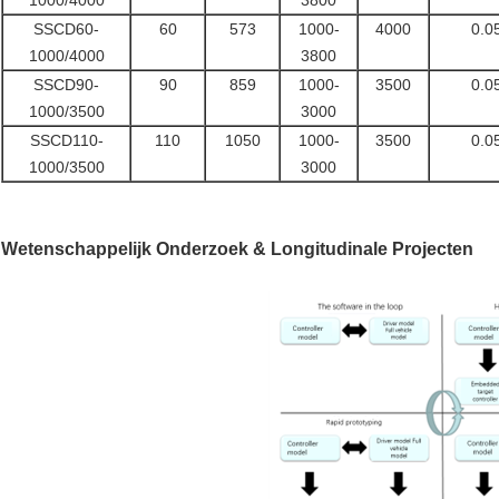
1000/4000
3800
SSCD60-
60
573
1000-
4000
0.0
1000/4000
3800
SSCD90-
90
859
1000-
3500
0.0
1000/3500
3000
SSCD110-
110
1050
1000-
3500
0.0
1000/3500
3000
Wetenschappelijk Onderzoek & Longitudinale Projecten