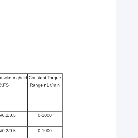
auwkeurigheid
Constant Torque
%FS
Range n1 t/min
5/0.2/0.5
0-1000
5/0.2/0.5
0-1000