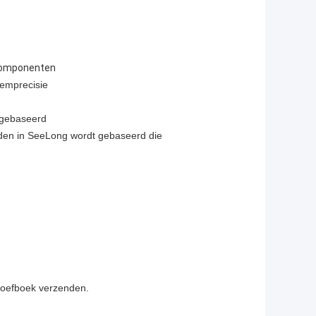
 componenten
eemprecisie
 gebaseerd
dden in SeeLong wordt gebaseerd die
proefboek verzenden.