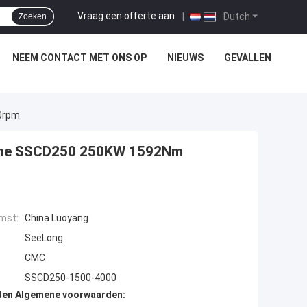
Vraag een offerte aan
|
Dutch
Zoeken
NEEM CONTACT MET ONS OP
NIEUWS
GEVALLEN
0rpm
bune SSCD250 250KW 1592Nm
mst:
China Luoyang
SeeLong
CMC
SSCD250-1500-4000
den Algemene voorwaarden: