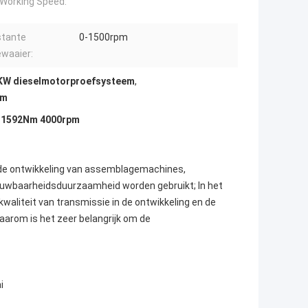
Working Speed:
tante
0-1500rpm
ewaaier:
KW dieselmotorproefsysteem
,
em
W 1592Nm 4000rpm
 de ontwikkeling van assemblagemachines,
ouwbaarheidsduurzaamheid worden gebruikt; In het
aliteit van transmissie in de ontwikkeling en de
arom is het zeer belangrijk om de
i