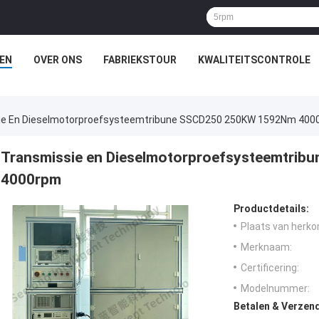
EN
OVER ONS
FABRIEKSTOUR
KWALITEITSCONTROLE
ie En Dieselmotorproefsysteemtribune SSCD250 250KW 1592Nm 400
Transmissie en Dieselmotorproefsysteemtri
4000rpm
Productdetails:
Plaats van herko
Merknaam:
Certificering:
Modelnummer:
Betalen & Verzen