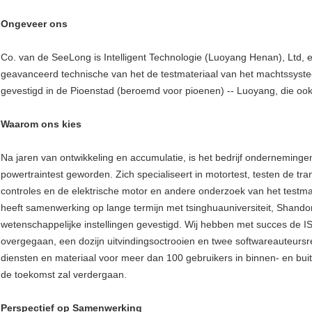
Ongeveer ons
Co. van de SeeLong is Intelligent Technologie (Luoyang Henan), Ltd, 
geavanceerd technische van het de testmateriaal van het machtssys
gevestigd in de Pioenstad (beroemd voor pioenen) -- Luoyang, die ook 
Waarom ons kies
Na jaren van ontwikkeling en accumulatie, is het bedrijf onderneming
powertraintest geworden. Zich specialiseert in motortest, testen de tra
controles en de elektrische motor en andere onderzoek van het testmate
heeft samenwerking op lange termijn met tsinghuauniversiteit, Shando
wetenschappelijke instellingen gevestigd. Wij hebben met succes de IS
overgegaan, een dozijn uitvindingsoctrooien en twee softwareauteurs
diensten en materiaal voor meer dan 100 gebruikers in binnen- en buit
de toekomst zal verdergaan.
Perspectief op Samenwerking