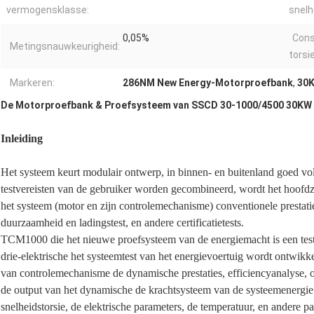
vermogensklasse:
snelh
0,05%
Cons
Metingsnauwkeurigheid:
torsi
Markeren:
286NM New Energy-Motorproefbank
,
30K
De Motorproefbank & Proefsysteem van SSCD 30-1000/4500 30KW
Inleiding
Het systeem keurt modulair ontwerp, in binnen- en buitenland goed vol
testvereisten van de gebruiker worden gecombineerd, wordt het hoofdz
het systeem (motor en zijn controlemechanisme) conventionele prestatie
duurzaamheid en ladingstest, en andere certificatietests.
TCM1000 die het nieuwe proefsysteem van de energiemacht is een test
drie-elektrische het systeemtest van het energievoertuig wordt ontwikk
van controlemechanisme de dynamische prestaties, efficiencyanalyse, on
de output van het dynamische de krachtsysteem van de systeemenergie
snelheidstorsie, de elektrische parameters, de temperatuur, en andere 