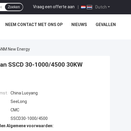
Vraag een offerte aan
|
Dutch
Zoeken
NEEM CONTACT MET ONS OP
NIEUWS
GEVALLEN
6NM New Energy
 van SSCD 30-1000/4500 30KW
mst:
China Luoyang
SeeLong
CMC
SSCD30-1000/4500
den Algemene voorwaarden: