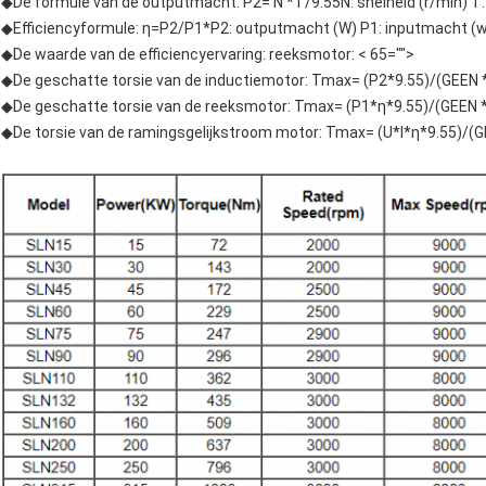
◆De formule van de outputmacht: P2= N *T/9.55N: snelheid (r/min) T: 
◆Efficiencyformule: η=P2/P1*P2: outputmacht (W) P1: inputmacht (
◆De waarde van de efficiencyervaring: reeksmotor: < 65="">
◆De geschatte torsie van de inductiemotor: Tmax= (P2*9.55)/(GEEN *0
◆De geschatte torsie van de reeksmotor: Tmax= (P1*η*9.55)/(GEEN *0
◆De torsie van de ramingsgelijkstroom motor: Tmax= (U*I*η*9.55)/(GE