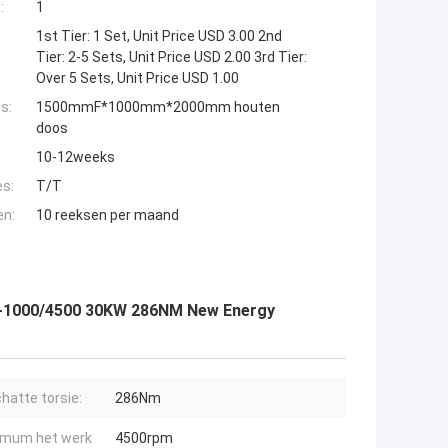
:
1
1st Tier: 1 Set, Unit Price USD 3.00 2nd
Tier: 2-5 Sets, Unit Price USD 2.00 3rd Tier:
Over 5 Sets, Unit Price USD 1.00
s:
1500mmF*1000mm*2000mm houten
doos
10-12weeks
es:
T/T
en:
10 reeksen per maand
0-1000/4500 30KW 286NM New Energy
hatte torsie:
286Nm
mum het werk
4500rpm