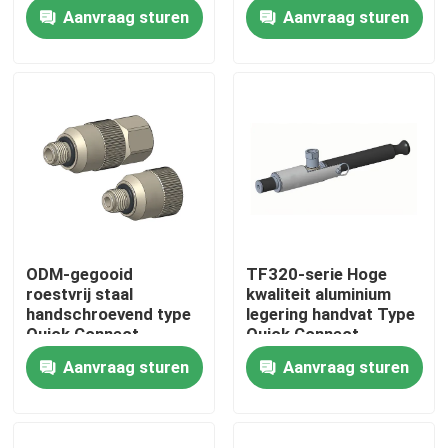
Connect Coupling
Aanvraag sturen
Aanvraag sturen
Fabriekstour
Kwaliteitscontrole
Neem contact met ons op
Nieuws
ODM-gegooid
TF320-serie Hoge
roestvrij staal
kwaliteit aluminium
Gevallen
handschroevend type
legering handvat Type
Quick Connect
Quick Connect
Coupling TF140
koppeling
Aanvraag sturen
Aanvraag sturen
Torsiedynamometer
Hoge snelheidsdynamometer