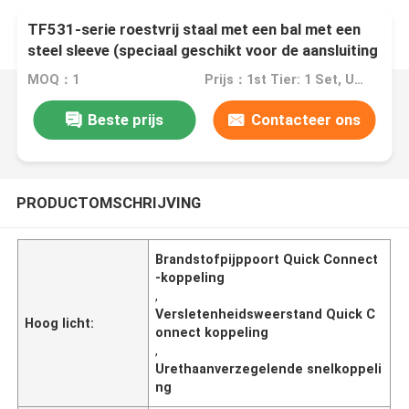
TF531-serie roestvrij staal met een bal met een
steel sleeve (speciaal geschikt voor de aansluiting
van brandstofbuizen)
MOQ：1
Prijs：1st Tier: 1 Set, Unit Price USD 3.00 2nd Tier: 2-5 Sets, Unit Price USD 2.00 3rd Tier: Over 5 Sets, Unit Price USD 1.00
Beste prijs
Contacteer ons
PRODUCTOMSCHRIJVING
Brandstofpijppoort Quick Connect
-koppeling
,
Versletenheidsweerstand Quick C
Hoog licht:
onnect koppeling
,
Urethaanverzegelende snelkoppeli
ng