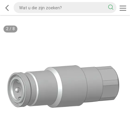
2
/
8