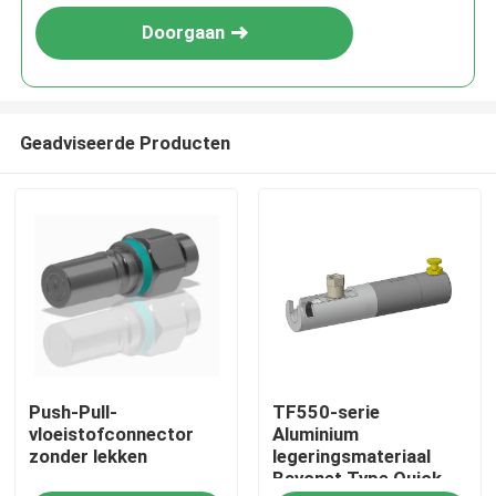
Doorgaan
Geadviseerde Producten
Thuis
Push-Pull-
TF550-serie
Producten
vloeistofconnector
Aluminium
zonder lekken
legeringsmateriaal
Bayonet Type Quick
Over Ons