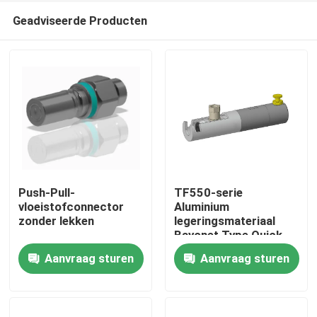
Geadviseerde Producten
Push-Pull-
TF550-serie
vloeistofconnector
Aluminium
zonder lekken
legeringsmateriaal
Thuis
Bayonet Type Quick
Connect Coupling
Aanvraag sturen
Aanvraag sturen
Producten
Over Ons