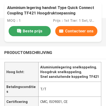
Aluminium legering handvat Type Quick Connect
Coupling TF421 Hoogdruktoepassing
MOQ：1
Prijs：1st Tier: 1 Set, Unit Price USD 3.00 2nd Tier: 2-5 Sets, Unit Price USD 2.00 3rd Tier: Over 5 Sets, Unit Price USD 1.00
Beste prijs
Contacteer ons
PRODUCTOMSCHRIJVING
Aluminiumlegering snelkoppeling
,
Hoog licht:
Hoogdruk snelkoppeling
,
Snel aansluitende koppeling TF421
Betalingsconditie
T/T
s
Certificering
CMC, ISO9001, CE