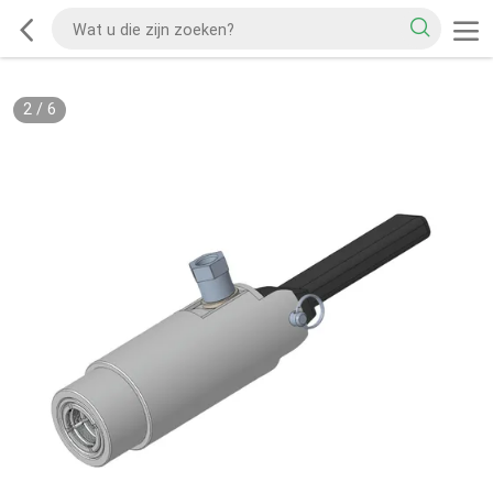
2
/
6