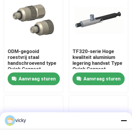
Fabriekstour
Kwaliteitscontrole
ODM-gegooid
TF320-serie Hoge
Neem contact met ons op
roestvrij staal
kwaliteit aluminium
handschroevend type
legering handvat Type
Quick Connect
Quick Connect
Nieuws
Coupling TF140
koppeling
Aanvraag sturen
Aanvraag sturen
Gevallen
Torsiedynamometer
vicky
Hoge snelheidsdynamometer