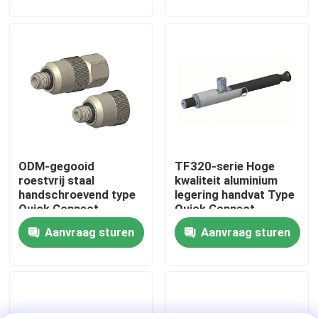
Fabriekstour
Kwaliteitscontrole
Neem contact met ons op
ODM-gegooid
TF320-serie Hoge
Nieuws
roestvrij staal
kwaliteit aluminium
handschroevend type
legering handvat Type
Quick Connect
Quick Connect
Gevallen
Coupling TF140
koppeling
Aanvraag sturen
Aanvraag sturen
Torsiedynamometer
Hoge snelheidsdynamometer