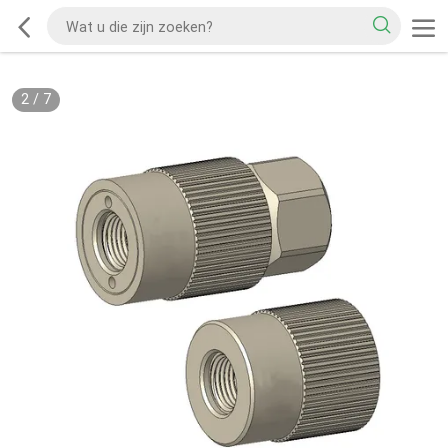
2
/
7