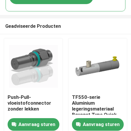
Geadviseerde Producten
Thuis
Push-Pull-
TF550-serie
vloeistofconnector
Aluminium
zonder lekken
legeringsmateriaal
Producten
Bayonet Type Quick
Connect Coupling
Aanvraag sturen
Aanvraag sturen
Over Ons