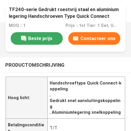
TF240-serie Gedrukt roestvrij staal en aluminium
legering Handschroeven Type Quick Connect
Coupling
MOQ：1
Prijs：1st Tier: 1 Set, Unit Price USD 3.00 2nd Tier: 2-5 Sets, Unit Price USD 2.00 3rd Tier: Over 5 Sets, Unit Price USD 1.00
Beste prijs
Contacteer ons
PRODUCTOMSCHRIJVING
Handschroeftype Quick Connect-k
oppeling
,
Hoog licht:
Gedrukt snel aansluitingskoppelin
g
,
Aluminiumlegering snelkoppeling
Betalingsconditie
T/T
s