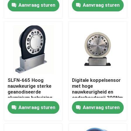
kosteneffectieve
Aanvraag sturen
Aanvraag sturen
werking
Fabriekstour
Kwaliteitscontrole
Neem contact met ons op
Nieuws
SLFN-665 Hoog
Digitale koppelsensor
nauwkeurige sterke
met hoge
Gevallen
geanodiseerde
nauwkeurigheid en
aluminium behuizing
onderhoudsvrij 300Nm
koppel sensor
10000 RPM
Aanvraag sturen
Aanvraag sturen
Torsiedynamometer
Hoge snelheidsdynamometer