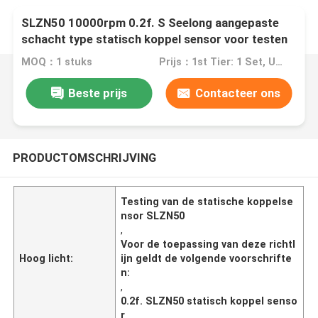
SLZN50 10000rpm 0.2f. S Seelong aangepaste
schacht type statisch koppel sensor voor testen
MOQ：1 stuks
Prijs：1st Tier: 1 Set, Unit Price USD 3.00 2nd Tier: 2-5 Sets, Unit Price USD 2.00 3rd Tier: Over 5 Sets, Unit Price USD 1.00
Beste prijs
Contacteer ons
PRODUCTOMSCHRIJVING
Testing van de statische koppelse
nsor SLZN50
,
Voor de toepassing van deze richtl
Hoog licht:
ijn geldt de volgende voorschrifte
n:
,
0.2f. SLZN50 statisch koppel senso
r