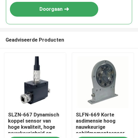
Doorgaan
Geadviseerde Producten
Thuis
SLZN-667 Dynamisch
SLFN-669 Korte
Producten
koppel sensor van
asdimensie hoog
hoge kwaliteit, hoge
nauwkeurige
nauwkeurigheid en
schijfmomentsensor
Over Ons