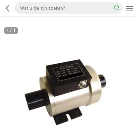
1
/
1