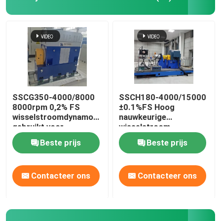
SSCG350-4000/8000
SSCH180-4000/15000
8000rpm 0,2% FS
±0.1%FS Hoog
wisselstroomdynamometer
nauwkeurige
gebruikt voor
wisselstroom-
hogesnelheidsmotor
asynchrone nieuwe-
Beste prijs
Beste prijs
van auto's
energie motor
elektrische
dynamometer testbank
Contacteer ons
Contacteer ons