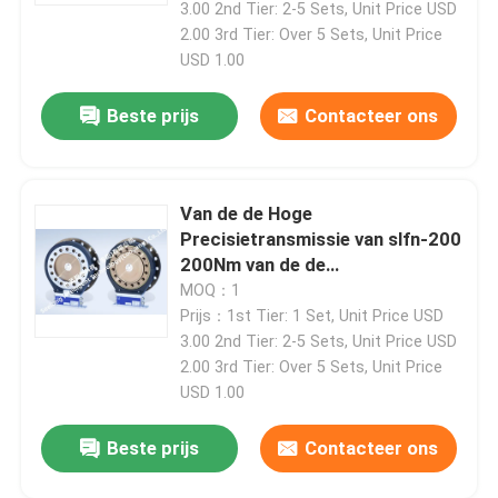
3.00 2nd Tier: 2-5 Sets, Unit Price USD
2.00 3rd Tier: Over 5 Sets, Unit Price
De Dynamometer van de motortest
USD 1.00
Beste prijs
Contacteer ons
De Dynamometer van de motortest
Transmissiedynamometer
Van de de Hoge
Precisietransmissie van slfn-200
200Nm van de de
AC Dynamometer
Spanningstorsie Digitale de
MOQ：1
Torsiemeter Zonder contact
Prijs：1st Tier: 1 Set, Unit Price USD
Dynamische Proefbank
3.00 2nd Tier: 2-5 Sets, Unit Price USD
2.00 3rd Tier: Over 5 Sets, Unit Price
USD 1.00
Het Apparaat van de brandstofverbruikmeting
Beste prijs
Contacteer ons
Digitale Torsiemeter