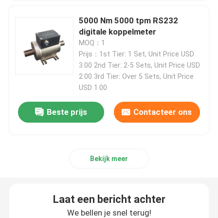
5000 Nm 5000 tpm RS232
Motorproefbank
digitale koppelmeter
MOQ：1
de sensor van de hoge precisiedruk
Prijs：1st Tier: 1 Set, Unit Price USD
3.00 2nd Tier: 2-5 Sets, Unit Price USD
2.00 3rd Tier: Over 5 Sets, Unit Price
Versnellingsbak Testbank
USD 1.00
Beste prijs
Contacteer ons
Draagbare Gegevensverzamelingmodule
verbind snel koppeling
Bekijk meer
Elektrische Aandrijvingsmotor
Laat een bericht achter
VerhogingsAirconditioner
We bellen je snel terug!