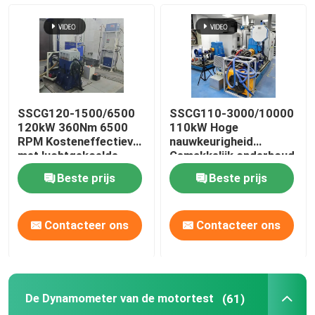
SSCG120-1500/6500
SSCG110-3000/10000
120kW 360Nm 6500
110kW Hoge
RPM Kosteneffectieve
nauwkeurigheid
met luchtgekoelde
Gemakkelijk onderhoud
benzinemotor testbank
Elektrisch
Beste prijs
Beste prijs
dynamometer
Testbank Systeem
voor het testen van de
Contacteer ons
Contacteer ons
motorprestaties
De Dynamometer van de motortest
(61)