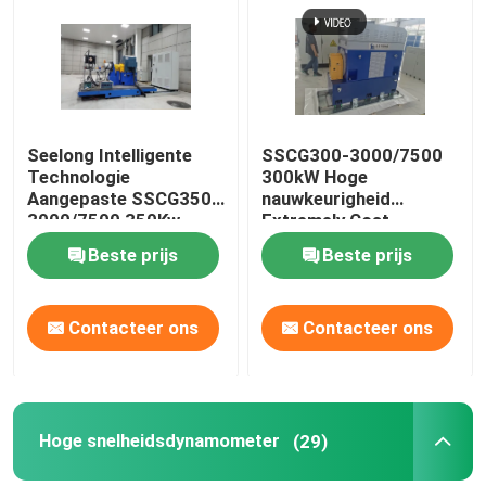
Seelong Intelligente
SSCG300-3000/7500
Technologie
300kW Hoge
Aangepaste SSCG350-
nauwkeurigheid
3000/7500 350Kw
Extremely Cost
Motor Prestaties Dyno
Effective Electric
Beste prijs
Beste prijs
Testbank
Dynamometer Test
Bench System voor het
testen van EV-
Contacteer ons
Contacteer ons
motorprestaties
Hoge snelheidsdynamometer
(29)