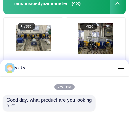
Transmissiedynamometer
(43)
Seelong Intelligent
SSCD350-1800-4000
Technology zelf
350kW Elektrische
vicky
geproduceerde
Dynamometer
Sscd300-1000/3300
Testbank Systeem
testbank voor
voor Automotive Assen
7:51 PM
Beste prijs
Beste prijs
asprestaties
en Transmissies
Good day, what product are you looking 
for?
Contacteer ons
Contacteer ons