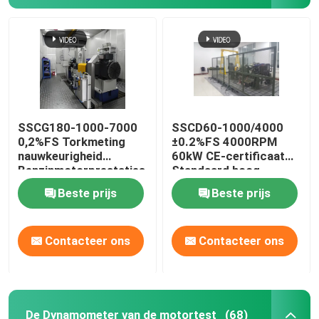
SSCG180-1000-7000
SSCD60-1000/4000
0,2%FS Torkmeting
±0.2%FS 4000RPM
nauwkeurigheid
60kW CE-certificaat
Benzinmotorprestaties
Standaard hoog
Elektrische
nauwkeurig elektrisch
Beste prijs
Beste prijs
dynamometer testbank
dynamometer testbank
systeem voor
dieselmotoren
Contacteer ons
Contacteer ons
De Dynamometer van de motortest
(68)