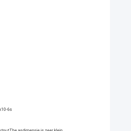
x10-6s
outputThe asdimensie is zeer klein