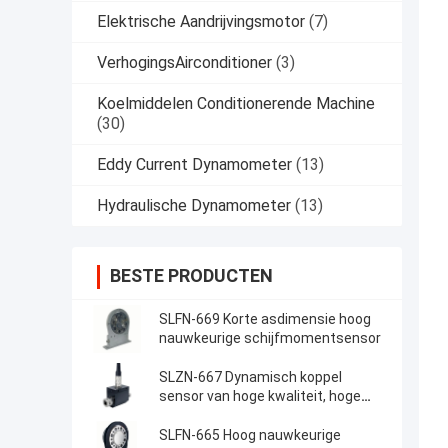
Elektrische Aandrijvingsmotor
(7)
VerhogingsAirconditioner
(3)
Koelmiddelen Conditionerende Machine
(30)
Eddy Current Dynamometer
(13)
Hydraulische Dynamometer
(13)
BESTE PRODUCTEN
SLFN-669 Korte asdimensie hoog
nauwkeurige schijfmomentsensor
SLZN-667 Dynamisch koppel
sensor van hoge kwaliteit, hoge
nauwkeurigheid en
kosteneffectieve werking
SLFN-665 Hoog nauwkeurige