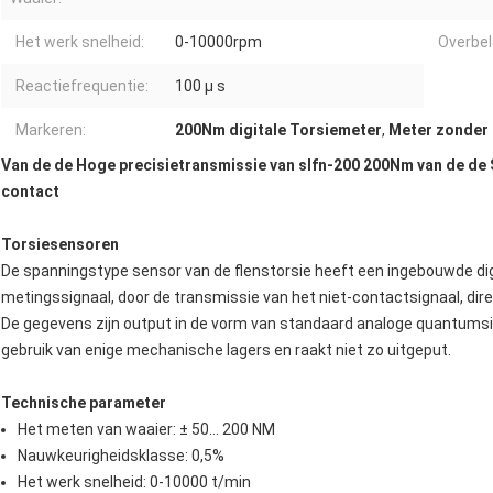
Het werk snelheid:
0-10000rpm
Overbel
Reactiefrequentie:
100 μ s
Markeren:
200Nm digitale Torsiemeter
,
Meter zonder 
Van de de Hoge precisietransmissie van slfn-200 200Nm van de de 
contact
Torsiesensoren
De spanningstype sensor van de flenstorsie heeft een ingebouwde dig
metingssignaal, door de transmissie van het niet-contactsignaal, dir
De gegevens zijn output in de vorm van standaard analoge quantumsign
gebruik van enige mechanische lagers en raakt niet zo uitgeput.
Technische parameter
Het meten van waaier: ± 50… 200 NM
Nauwkeurigheidsklasse: 0,5%
Het werk snelheid: 0-10000 t/min