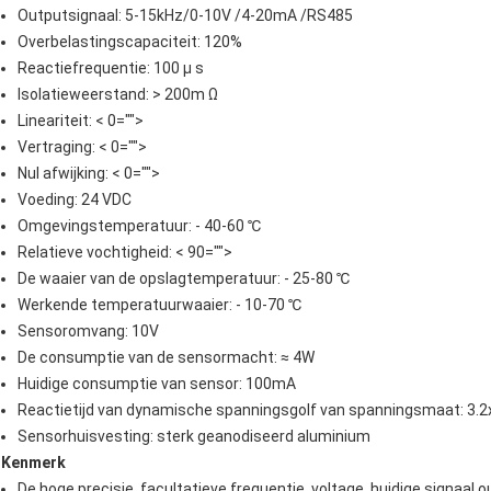
Outputsignaal: 5-15kHz/0-10V /4-20mA /RS485
Overbelastingscapaciteit: 120%
Reactiefrequentie: 100 μ s
Isolatieweerstand: > 200m Ω
Lineariteit:
< 0="">
Vertraging:
< 0="">
Nul afwijking:
< 0="">
Voeding: 24 VDC
Omgevingstemperatuur: - 40-60 ℃
Relatieve vochtigheid:
< 90="">
De waaier van de opslagtemperatuur: - 25-80 ℃
Werkende temperatuurwaaier: - 10-70 ℃
Sensoromvang: 10V
De consumptie van de sensormacht: ≈ 4W
Huidige consumptie van sensor: 100mA
Reactietijd van dynamische spanningsgolf van spanningsmaat: 3.2
Sensorhuisvesting: sterk geanodiseerd aluminium
Kenmerk
De hoge precisie, facultatieve frequentie, voltage, huidige signaal 