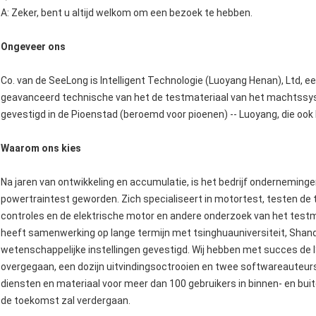
A: Zeker, bent u altijd welkom om een bezoek te hebben.
Ongeveer ons
Co. van de SeeLong is Intelligent Technologie (Luoyang Henan), Ltd, 
geavanceerd technische van het de testmateriaal van het machtss
gevestigd in de Pioenstad (beroemd voor pioenen) -- Luoyang, die ook 
Waarom ons kies
Na jaren van ontwikkeling en accumulatie, is het bedrijf onderneming
powertraintest geworden. Zich specialiseert in motortest, testen de 
controles en de elektrische motor en andere onderzoek van het testma
heeft samenwerking op lange termijn met tsinghuauniversiteit, Shand
wetenschappelijke instellingen gevestigd. Wij hebben met succes de 
overgegaan, een dozijn uitvindingsoctrooien en twee softwareauteur
diensten en materiaal voor meer dan 100 gebruikers in binnen- en buite
de toekomst zal verdergaan.