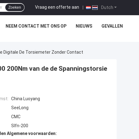
Vraag een offerte aan
|
Dutch
Zoeken
NEEM CONTACT MET ONS OP
NIEUWS
GEVALLEN
e Digitale De Torsiemeter Zonder Contact
200 200Nm van de de Spanningstorsie
mst:
China Luoyang
SeeLong
CMC
Slfn-200
den Algemene voorwaarden: