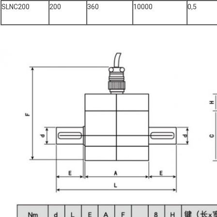
SLNC200
200
360
10000
0,5