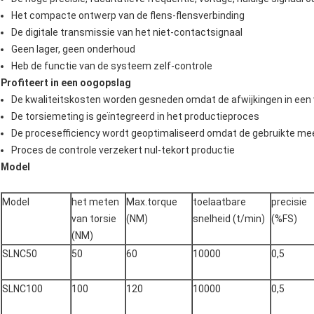
Het compacte ontwerp van de flens-flensverbinding
De digitale transmissie van het niet-contactsignaal
Geen lager, geen onderhoud
Heb de functie van de systeem zelf-controle
Profiteert in een oogopslag
De kwaliteitskosten worden gesneden omdat de afwijkingen in een
De torsiemeting is geïntegreerd in het productieproces
De procesefficiency wordt geoptimaliseerd omdat de gebruikte meet
Proces de controle verzekert nul-tekort productie
Model
Model
het meten
Max.torque
toelaatbare
precisie
van torsie
(NM)
snelheid (t/min)
(%FS)
(NM)
SLNC50
50
60
10000
0,5
SLNC100
100
120
10000
0,5