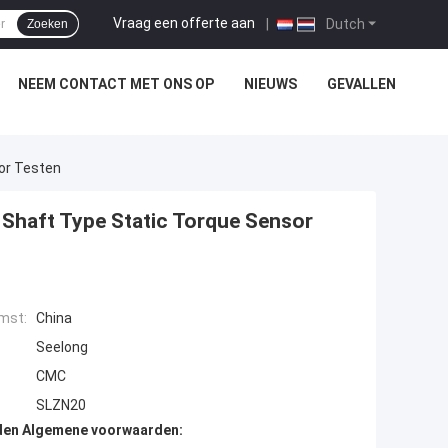
Vraag een offerte aan
|
Dutch
Zoeken
NEEM CONTACT MET ONS OP
NIEUWS
GEVALLEN
or Testen
Shaft Type Static Torque Sensor
mst:
China
Seelong
CMC
SLZN20
den Algemene voorwaarden: