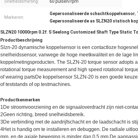
Snelheidsmeting:
60 pulsen/rpm
Gepersonaliseerde schachtkoppelsensor
,
Markeren:
Gepersonaliseerde as SLZN20 statisch ko
SLZN20 10000rpm 0.2f. S Seelong Customized Shaft Type Static T
Productbeschrijving
Slzn-20 dynamische koppelsensor is een contactloze hogesnelh
snelheidssensor, vanwege de hoge meetkwaliteit en de lage line
koppelmetingsproducten. The SLZN-20 torque sensor adopts a no
rotational torque measurement and high speed rotational torq
of wearing partsDe koppelsensor SLZN-20 is een goede keuze v
of teststands of op testmachines.
Productkenmerken
1De stroomvoorziening en de signaaloverdracht zijn niet-contac
2Geen richting, breed snelheidsbereik.
3De verbinding met de aandrijfschacht en de laadschacht is stij
4Het is handig om te installeren en debuggen. De radiale uitlo
mm, en de axiale beweging is minder dan 0,5 mm.De aanpassi