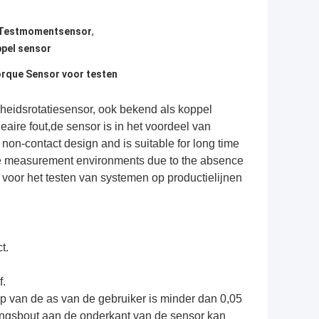
Testmomentsensor
,
ppel sensor
orque Sensor voor testen
eidsrotatiesensor, ook bekend als koppel
aire fout,de sensor is in het voordeel van
n-contact design and is suitable for long time
ue measurement environments due to the absence
oor het testen van systemen op productielijnen
t.
f.
op van de as van de gebruiker is minder dan 0,05
ngsbout aan de onderkant van de sensor kan