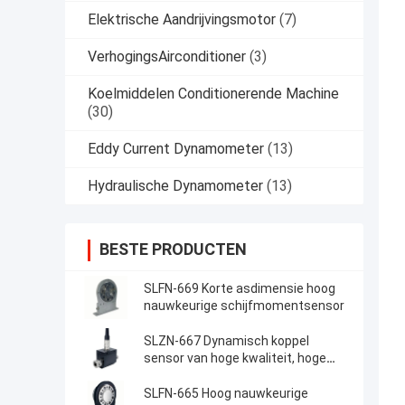
Elektrische Aandrijvingsmotor
(7)
VerhogingsAirconditioner
(3)
Koelmiddelen Conditionerende Machine
(30)
Eddy Current Dynamometer
(13)
Hydraulische Dynamometer
(13)
BESTE PRODUCTEN
SLFN-669 Korte asdimensie hoog
nauwkeurige schijfmomentsensor
SLZN-667 Dynamisch koppel
sensor van hoge kwaliteit, hoge
nauwkeurigheid en
kosteneffectieve werking
SLFN-665 Hoog nauwkeurige