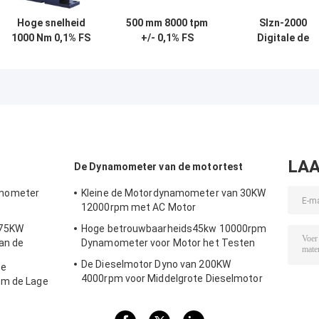
Hoge snelheid
500 mm 8000 tpm
Slzn-2000
1000 Nm 0,1% FS
+/- 0,1% FS
Digitale de
flens koppel
digitale
Torsiemeter va
sensor voor
koppelmeter
2000Nm 0.2%F
dynamische
systeemtest
LAA
De Dynamometer van de motortest
mometer
Kleine de Motordynamometer van 30KW
12000rpm met AC Motor
 75KW
Hoge betrouwbaarheids45kw 10000rpm
an de
Dynamometer voor Motor het Testen
De Dieselmotor Dyno van 200KW
de
4000rpm voor Middelgrote Dieselmotor
pm de Lage