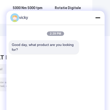
5000 Nm 5000 tpm
Rotatie Digitale
RS232 digitale
de Torsiemeter
vicky
n
koppelmeter
van 500Nm
S
8000rpm
2:39 PM
Good day, what product are you looking 
for?
T BERICHT ACHTER