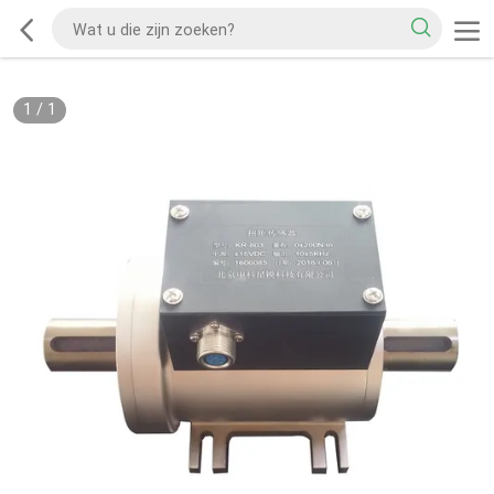
1
/
1