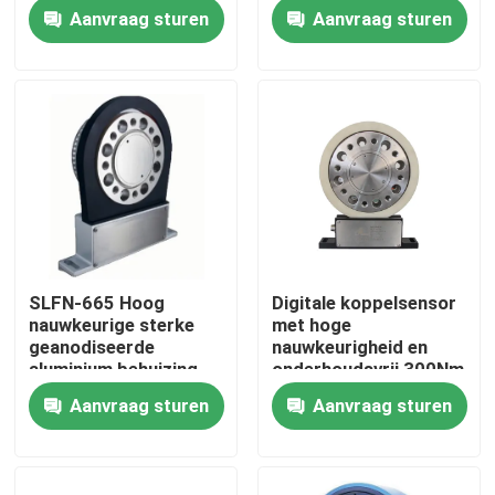
kosteneffectieve
Aanvraag sturen
Aanvraag sturen
werking
Fabriekstour
Kwaliteitscontrole
Neem contact met ons op
Nieuws
SLFN-665 Hoog
Digitale koppelsensor
nauwkeurige sterke
met hoge
Gevallen
geanodiseerde
nauwkeurigheid en
aluminium behuizing
onderhoudsvrij 300Nm
koppel sensor
10000 RPM
Aanvraag sturen
Aanvraag sturen
Torsiedynamometer
Hoge snelheidsdynamometer