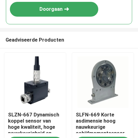
Doorgaan
Geadviseerde Producten
Thuis
SLZN-667 Dynamisch
SLFN-669 Korte
Producten
koppel sensor van
asdimensie hoog
hoge kwaliteit, hoge
nauwkeurige
nauwkeurigheid en
schijfmomentsensor
Over Ons