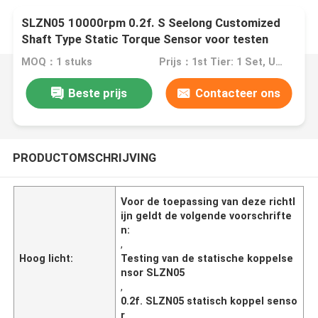
SLZN05 10000rpm 0.2f. S Seelong Customized
Shaft Type Static Torque Sensor voor testen
MOQ：1 stuks
Prijs：1st Tier: 1 Set, Unit Price USD 3.00 2nd Tier: 2-5 Sets, Unit Price USD 2.00 3rd Tier: Over 5 Sets, Unit Price USD 1.00
Beste prijs
Contacteer ons
PRODUCTOMSCHRIJVING
Voor de toepassing van deze richtl
ijn geldt de volgende voorschrifte
n:
,
Hoog licht:
Testing van de statische koppelse
nsor SLZN05
,
0.2f. SLZN05 statisch koppel senso
r