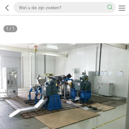
1
/
1