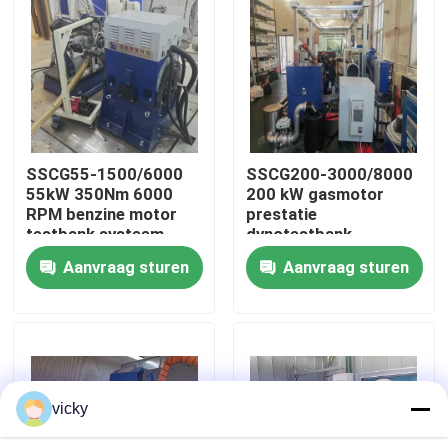
Fabriekstour
Kwaliteitscontrole
SSCG55-1500/6000
SSCG200-3000/8000
Neem contact met ons op
55kW 350Nm 6000
200 kW gasmotor
RPM benzine motor
prestatie
testbank systeem
dynotestbank
Nieuws
Aanvraag sturen
Aanvraag sturen
Gevallen
Torsiedynamometer
vicky
Hoge snelheidsdynamometer