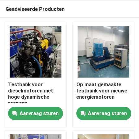
Geadviseerde Producten
Testbank voor
Op maat gemaakte
dieselmotoren met
testbank voor nieuwe
hoge dynamische
energiemotoren
Thuis
respons
Aanvraag sturen
Aanvraag sturen
Producten
Over Ons