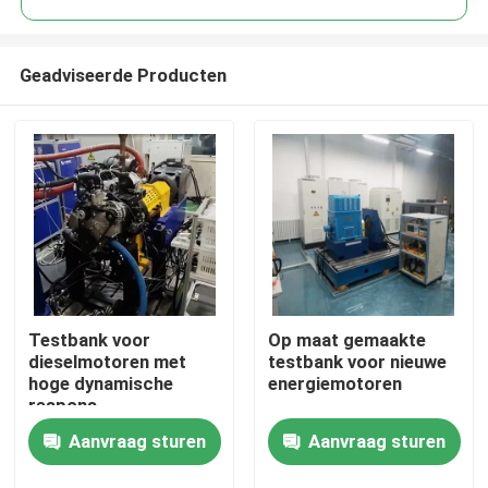
Geadviseerde Producten
Testbank voor
Op maat gemaakte
Thuis
dieselmotoren met
testbank voor nieuwe
hoge dynamische
energiemotoren
respons
Producten
Aanvraag sturen
Aanvraag sturen
Over Ons