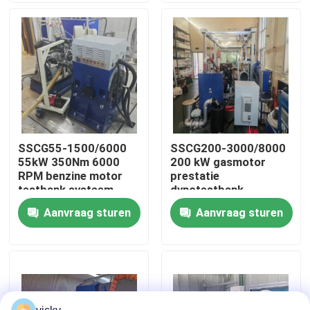
Fabriekstour
Kwaliteitscontrole
Neem contact met ons op
SSCG55-1500/6000
SSCG200-3000/8000
55kW 350Nm 6000
200 kW gasmotor
Nieuws
RPM benzine motor
prestatie
testbank systeem
dynotestbank
Aanvraag sturen
Aanvraag sturen
Gevallen
Torsiedynamometer
Hoge snelheidsdynamometer