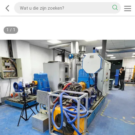
1
/
1