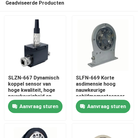
Geadviseerde Producten
SLZN-667 Dynamisch
SLFN-669 Korte
koppel sensor van
asdimensie hoog
hoge kwaliteit, hoge
nauwkeurige
nauwkeurigheid en
schijfmomentsensor
Thuis
kosteneffectieve
Aanvraag sturen
Aanvraag sturen
werking
Producten
Over Ons