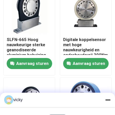
Fabriekstour
Kwaliteitscontrole
SLFN-665 Hoog
Digitale koppelsensor
nauwkeurige sterke
met hoge
Neem contact met ons op
geanodiseerde
nauwkeurigheid en
aluminium behuizing
onderhoudsvrij 300Nm
koppel sensor
10000 RPM
Aanvraag sturen
Aanvraag sturen
Nieuws
Gevallen
Torsiedynamometer
vicky
Hoge snelheidsdynamometer