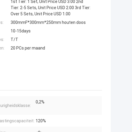
1st Tier: 1 Set, Unit Price USD 3.00 2nd
Tier: 2-5 Sets, Unit Price USD 2.00 3rd Tier:
Over 5 Sets, Unit Price USD 1.00
s:
300mmF*300mm*250mm houten doos
10-15days
es:
T/T
en:
20 PCs per maand
0,2%
righeidsklasse:
astingscapaciteit:
120%