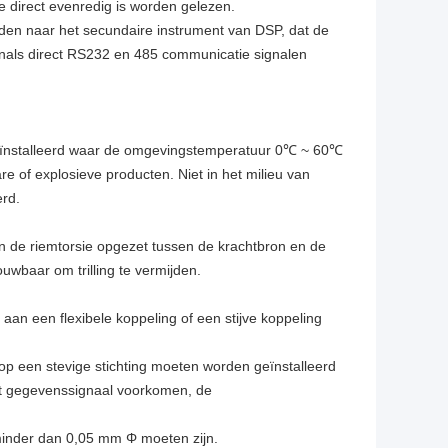
ie direct evenredig is worden gelezen.
nden naar het secundaire instrument van DSP, dat de
enals direct RS232 en 485 communicatie signalen
 geïnstalleerd waar de omgevingstemperatuur 0℃ ~ 60℃
re of explosieve producten. Niet in het milieu van
erd.
n de riemtorsie opgezet tussen de krachtbron en de
uwbaar om trilling te vermijden.
 aan een flexibele koppeling of een stijve koppeling
op een stevige stichting moeten worden geïnstalleerd
 het gegevenssignaal voorkomen, de
 minder dan 0,05 mm Φ moeten zijn.