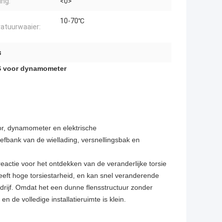
ing:
<0>
10-70℃
atuurwaaier:
s
S voor dynamometer
or, dynamometer en elektrische
fbank van de wiellading, versnellingsbak en
eactie voor het ontdekken van de veranderlijke torsie
eeft hoge torsiestarheid, en kan snel veranderende
drijf. Omdat het een dunne flensstructuur zonder
n de volledige installatieruimte is klein.