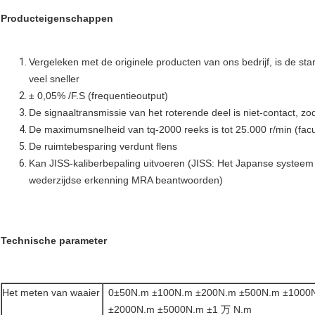
Producteigenschappen
Vergeleken met de originele producten van ons bedrijf, is de st
veel sneller
± 0,05% /F.S (frequentieoutput)
De signaaltransmissie van het roterende deel is niet-contact, zo
De maximumsnelheid van tq-2000 reeks is tot 25.000 r/min (facul
De ruimtebesparing verdunt flens
Kan JISS-kaliberbepaling uitvoeren (JISS: Het Japanse systeem v
wederzijdse erkenning MRA beantwoorden)
Technische parameter
Het meten van waaier
0±50N.m ±100N.m ±200N.m ±500N.m ±1000
±2000N.m ±5000N.m ±1 万 N.m