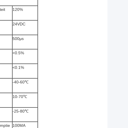
eit
120%
24VDC
500μs
<0.5%
<0.1%
-40-60℃
10-70℃
-25-80℃
umptie
100MA