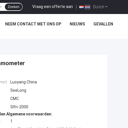
Vraag een offerte aan
|
Dutch
Zoeken
NEEM CONTACT MET ONS OP
NIEUWS
GEVALLEN
namometer
mst:
Luoyang China
SeeLong
CMC
Slfn-2000
den Algemene voorwaarden:
:
1