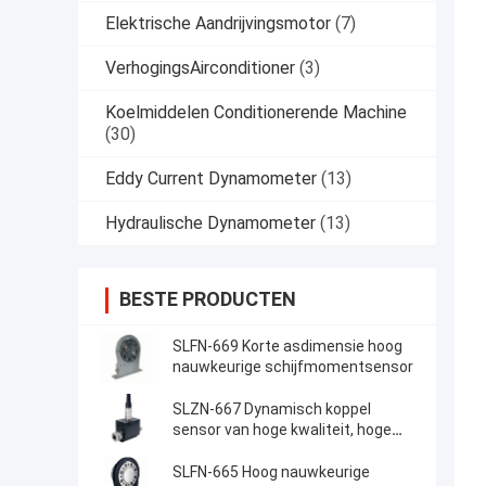
Elektrische Aandrijvingsmotor
(7)
VerhogingsAirconditioner
(3)
Koelmiddelen Conditionerende Machine
(30)
Eddy Current Dynamometer
(13)
Hydraulische Dynamometer
(13)
BESTE PRODUCTEN
SLFN-669 Korte asdimensie hoog
nauwkeurige schijfmomentsensor
SLZN-667 Dynamisch koppel
sensor van hoge kwaliteit, hoge
nauwkeurigheid en
kosteneffectieve werking
SLFN-665 Hoog nauwkeurige