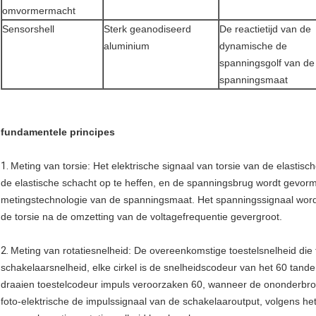
omvormermacht
Sensorshell
Sterk geanodiseerd
De reactietijd van de
aluminium
dynamische de
spanningsgolf van de
spanningsmaat
fundamentele principes
1.
Meting van torsie: Het elektrische signaal van torsie van de elast
de elastische schacht op te heffen, en de spanningsbrug wordt gevorm
metingstechnologie van de spanningsmaat. Het spanningssignaal wordt
de torsie na de omzetting van de voltagefrequentie gevergroot.
2.
Meting van rotatiesnelheid: De overeenkomstige toestelsnelheid die
schakelaarsnelheid, elke cirkel is de snelheidscodeur van het 60 tanden
draaien toestelcodeur impuls veroorzaken 60, wanneer de ononderbro
foto-elektrische de impulssignaal van de schakelaaroutput, volgens he