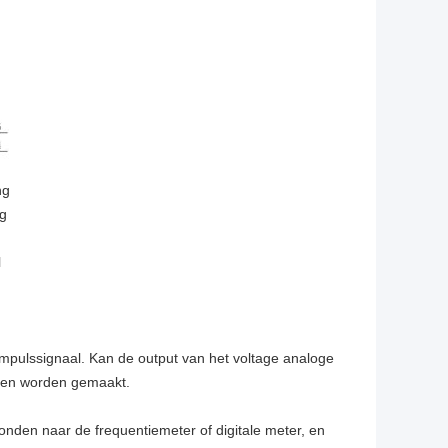
ng
ng
l
impulssignaal. Kan de output van het voltage analoge
ften worden gemaakt.
onden naar de frequentiemeter of digitale meter, en