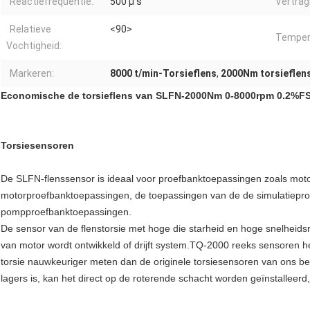
Reactiefrequentie:
500 μ s
Vertrag
Relatieve
<90>
Temper
Vochtigheid:
Markeren:
8000 t/min-Torsieflens
,
2000Nm torsieflen
Economische de torsieflens van SLFN-2000Nm 0-8000rpm 0.2%F
Torsiesensoren
De SLFN-flenssensor is ideaal voor proefbanktoepassingen zoals mot
motorproefbanktoepassingen, de toepassingen van de de simulatieproe
pompproefbanktoepassingen.
De sensor van de flenstorsie met hoge die starheid en hoge snelheidsr
van motor wordt ontwikkeld of drijft system.TQ-2000 reeks sensoren h
torsie nauwkeuriger meten dan de originele torsiesensoren van ons be
lagers is, kan het direct op de roterende schacht worden geïnstalleerd, e