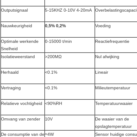
Outputsignaal
5-15KHZ 0-10V 4-20mA
Overbelastingscapacit
Nauwkeurigheid
0,5% 0,2%
Voeding
Optimale werkende
0-15000 t/min
Reactiefrequentie
Snelheid
Isolatieweerstand
>200MΩ
Nul afwijking
Herhaald
<0.1%
Lineair
Vertraging
<0.1%
Milieutemperatuur
Relatieve vochtigheid
<90%RH
Temperatuurwaaier
Omvang van zender
10V
De waaier van de
opslagtemperatuur
De consumptie van de
≈4W
Sensor huidige cons