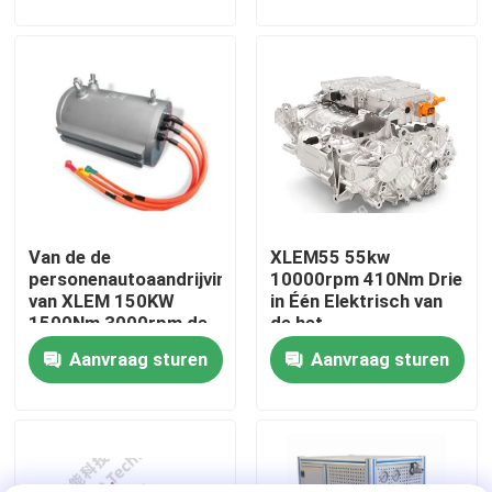
Synchrone New Energy
Permanente
Fabriekstour
Kwaliteitscontrole
Neem contact met ons op
Van de de
XLEM55 55kw
Nieuws
personenautoaandrijving
10000rpm 410Nm Drie
van XLEM 150KW
in Één Elektrisch van
1500Nm 3000rpm de
de het
Gevallen
motorefficiency van
Voertuigaandrijving
Aanvraag sturen
Aanvraag sturen
motor
van New Energy van
het
Torsiedynamometer
Aandrijvingssysteem
&electric de
aandrijvingssysteem
Hoge snelheidsdynamometer