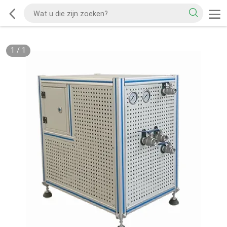
1
/
1