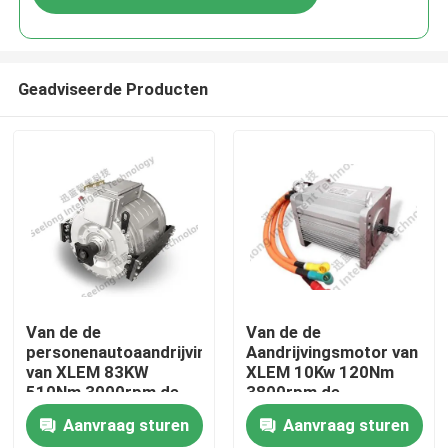
Geadviseerde Producten
Thuis
Van de de
Van de de
personenautoaandrijving
Aandrijvingsmotor van
van XLEM 83KW
XLEM 10Kw 120Nm
Producten
510Nm 3000rpm de
3800rpm de
motorefficiency van
Elektrische Motor van
Aanvraag sturen
Aanvraag sturen
motor
de Magneet
Over Ons