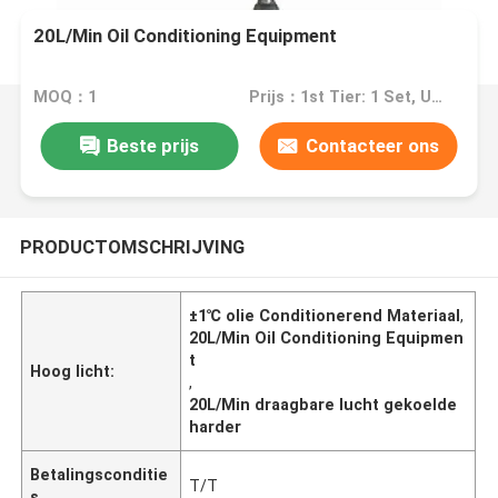
20L/Min Oil Conditioning Equipment
MOQ：1
Prijs：1st Tier: 1 Set, Unit Price USD 3.00 2nd Tier: 2-5 Sets, Unit Price USD 2.00 3rd Tier: Over 5 Sets, Unit Price USD 1.00
Beste prijs
Contacteer ons
PRODUCTOMSCHRIJVING
±1℃ olie Conditionerend Materiaal
,
20L/Min Oil Conditioning Equipmen
t
Hoog licht:
,
20L/Min draagbare lucht gekoelde
harder
Betalingsconditie
T/T
s