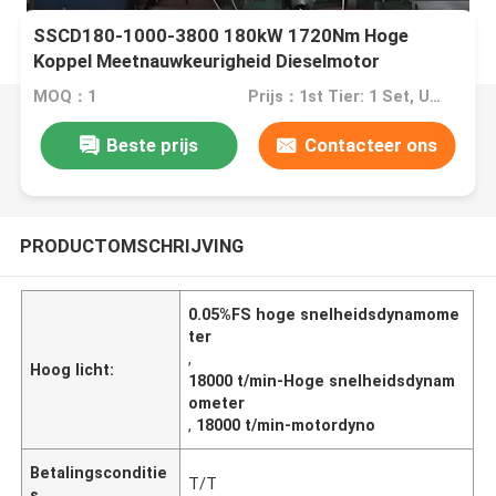
SSCD180-1000-3800 180kW 1720Nm Hoge
Koppel Meetnauwkeurigheid Dieselmotor
Elektrische Dynamometer Testbank
MOQ：1
Prijs：1st Tier: 1 Set, Unit Price USD 3.00 2nd Tier: 2-5 Sets, Unit Price USD 2.00 3rd Tier: Over 5 Sets, Unit Price USD 1.00
Beste prijs
Contacteer ons
PRODUCTOMSCHRIJVING
0.05%FS hoge snelheidsdynamome
ter
,
Hoog licht:
18000 t/min-Hoge snelheidsdynam
ometer
,
18000 t/min-motordyno
Betalingsconditie
T/T
s