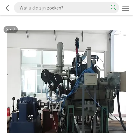
2
/
7