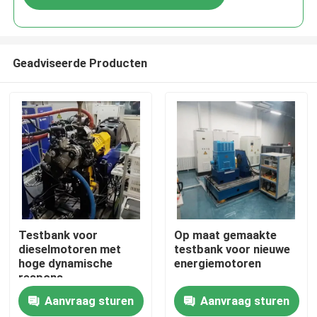
Geadviseerde Producten
Thuis
Testbank voor
Op maat gemaakte
dieselmotoren met
testbank voor nieuwe
hoge dynamische
energiemotoren
Producten
respons
Aanvraag sturen
Aanvraag sturen
Over Ons