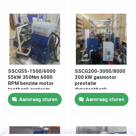
Fabriekstour
Kwaliteitscontrole
Neem contact met ons op
SSCG55-1500/6000
SSCG200-3000/8000
Nieuws
55kW 350Nm 6000
200 kW gasmotor
RPM benzine motor
prestatie
testbank systeem
dynotestbank
Gevallen
Aanvraag sturen
Aanvraag sturen
Torsiedynamometer
Hoge snelheidsdynamometer