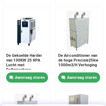
Fabriekstour
Kwaliteitscontrole
Neem contact met ons op
De Gekoelde Harder
De Airconditioner van
Nieuws
van 100KW 25 KPA
de hoge Precisie25kw
Lucht met
1000m3/H Verhoging
Definieerbare
Gevallen
Temperatuur
Aanvraag sturen
Aanvraag sturen
Torsiedynamometer
Hoge snelheidsdynamometer