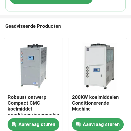
Geadviseerde Producten
Thuis
Robuust ontwerp
200KW koelmiddelen
Compact CMC
Conditionerende
koelmiddel
Machine
Producten
conditioneringsmachine
Aanvraag sturen
Aanvraag sturen
Over Ons