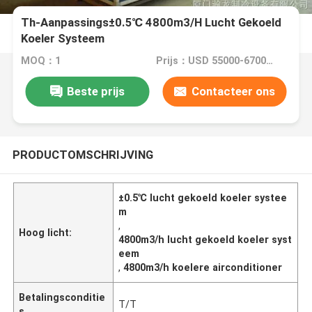
Th-Aanpassings±0.5℃ 4800m3/H Lucht Gekoeld
Koeler Systeem
MOQ：1
Prijs：USD 55000-67000 dollar
Beste prijs
Contacteer ons
PRODUCTOMSCHRIJVING
±0.5℃ lucht gekoeld koeler systee
m
,
Hoog licht:
4800m3/h lucht gekoeld koeler syst
eem
,
4800m3/h koelere airconditioner
Betalingsconditie
T/T
s