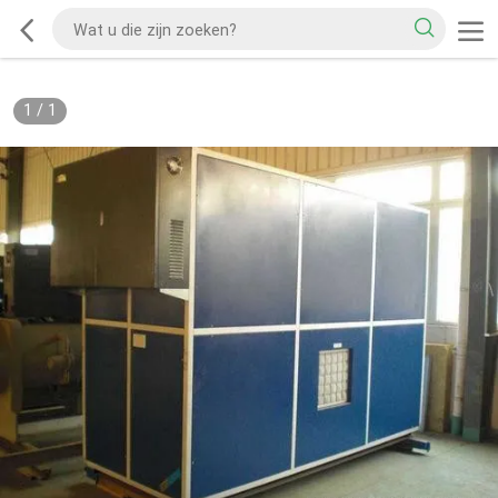
1
/
1