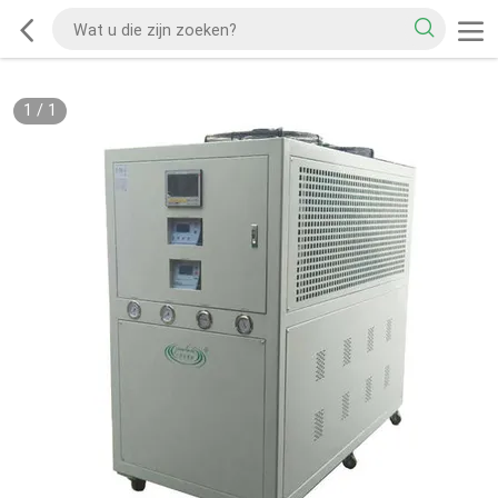
1
/
1