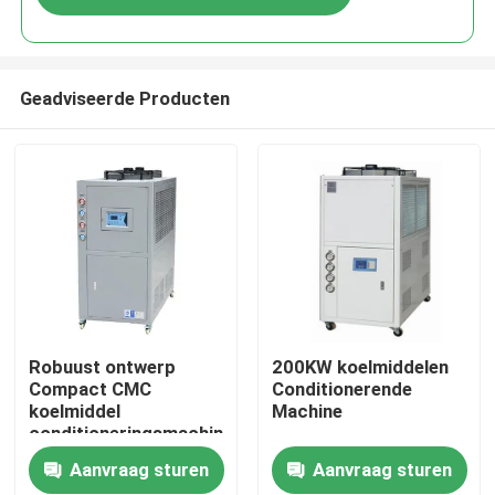
Geadviseerde Producten
Thuis
Robuust ontwerp
200KW koelmiddelen
Compact CMC
Conditionerende
koelmiddel
Machine
Producten
conditioneringsmachine
Aanvraag sturen
Aanvraag sturen
Over Ons