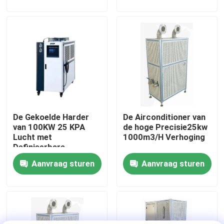
Fabriekstour
Kwaliteitscontrole
Neem contact met ons op
De Gekoelde Harder
De Airconditioner van
Nieuws
van 100KW 25 KPA
de hoge Precisie25kw
Lucht met
1000m3/H Verhoging
Definieerbare
Gevallen
Temperatuur
Aanvraag sturen
Aanvraag sturen
Torsiedynamometer
Hoge snelheidsdynamometer