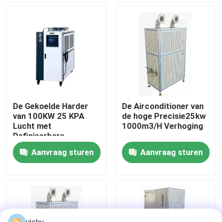
Fabriekstour
Kwaliteitscontrole
Neem contact met ons op
De Gekoelde Harder
De Airconditioner van
van 100KW 25 KPA
de hoge Precisie25kw
Nieuws
Lucht met
1000m3/H Verhoging
Definieerbare
Temperatuur
Aanvraag sturen
Aanvraag sturen
Gevallen
Torsiedynamometer
Hoge snelheidsdynamometer