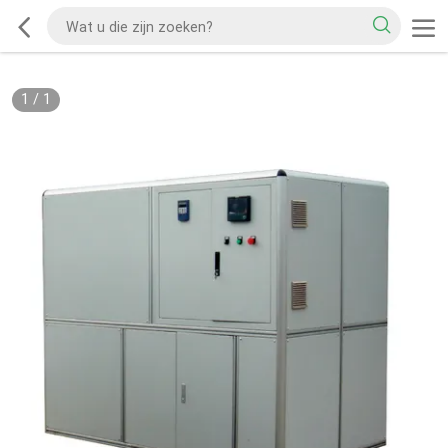
1
/
1