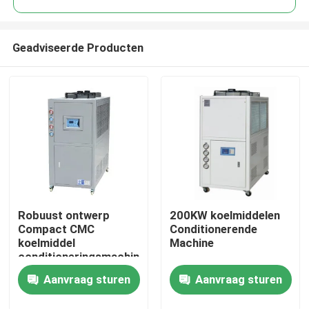
Geadviseerde Producten
Robuust ontwerp
200KW koelmiddelen
Thuis
Compact CMC
Conditionerende
koelmiddel
Machine
conditioneringsmachine
Producten
Aanvraag sturen
Aanvraag sturen
Over Ons