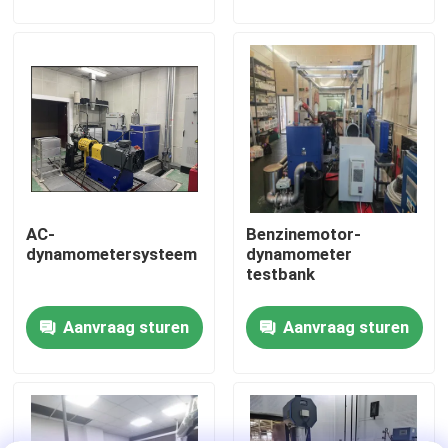
Fabriekstour
Kwaliteitscontrole
Neem contact met ons op
AC-
Benzinemotor-
Nieuws
dynamometersysteem
dynamometer
testbank
Gevallen
Aanvraag sturen
Aanvraag sturen
Torsiedynamometer
Hoge snelheidsdynamometer