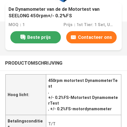
De Dynamometer van de de Motortest van
SEELONG 450rpm+/- 0.2%FS
MOQ：1
Prijs：1st Tier: 1 Set, Unit Price USD 3.00 2nd Tier: 2-5 Sets, Unit Price USD 2.00 3rd Tier: Over 5 Sets, Unit Price USD 1.00
Beste prijs
Contacteer ons
PRODUCTOMSCHRIJVING
450rpm motortest DynamometerTe
st
,
Hoog licht:
+/- 0.2%FS-Motortest Dynamomete
rTest
,
+/- 0.2%FS-motordynamometer
Betalingsconditie
T/T
s