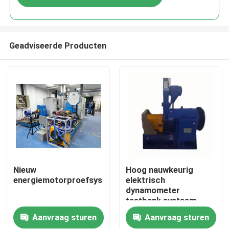
Geadviseerde Producten
Thuis
Nieuw
Hoog nauwkeurig
energiemotorproefsysteem
elektrisch
dynamometer
Producten
testbank systeem
Aanvraag sturen
Aanvraag sturen
Over Ons