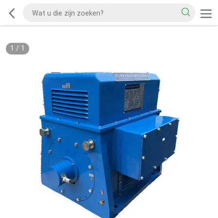
1
/
1