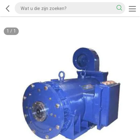
1
/
1