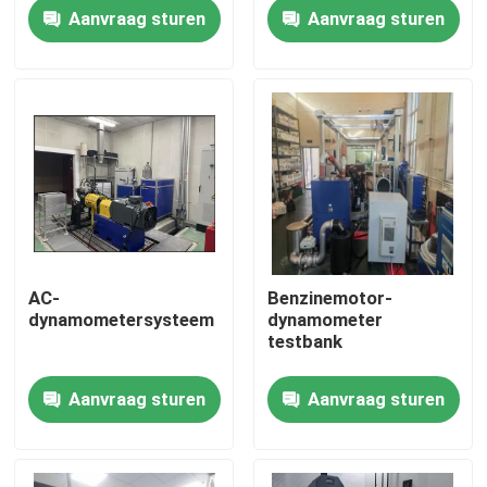
Aanvraag sturen
Aanvraag sturen
Fabriekstour
Kwaliteitscontrole
Neem contact met ons op
Nieuws
AC-
Benzinemotor-
dynamometersysteem
dynamometer
Gevallen
testbank
Aanvraag sturen
Aanvraag sturen
Torsiedynamometer
Hoge snelheidsdynamometer