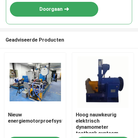
Doorgaan
Geadviseerde Producten
Thuis
Nieuw
Hoog nauwkeurig
Producten
energiemotorproefsysteem
elektrisch
dynamometer
testbank systeem
Over Ons