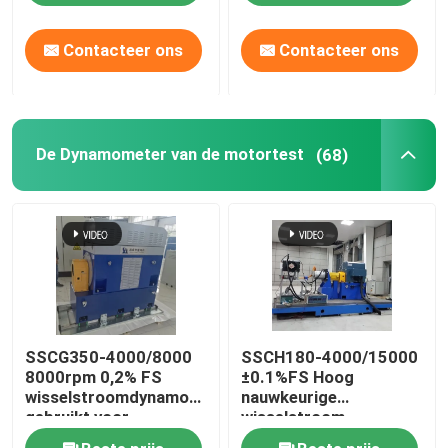
systeem voor
dieselmotoren
Contacteer ons
Contacteer ons
De Dynamometer van de motortest
(68)
SSCG350-4000/8000
SSCH180-4000/15000
8000rpm 0,2% FS
±0.1%FS Hoog
wisselstroomdynamometer
nauwkeurige
gebruikt voor
wisselstroom-
hogesnelheidsmotor
asynchrone nieuwe-