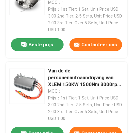
motorefficiency van motor
MOQ：1
Prijs：1st Tier: 1 Set, Unit Price USD
3.00 2nd Tier: 2-5 Sets, Unit Price USD
2.00 3rd Tier: Over 5 Sets, Unit Price
USD 1.00
Beste prijs
Contacteer ons
Van de de
personenautoaandrijving van
XLEM 150KW 1500Nm 3000rpm
de motorefficiency van motor
MOQ：1
Thuis
Prijs：1st Tier: 1 Set, Unit Price USD
3.00 2nd Tier: 2-5 Sets, Unit Price USD
2.00 3rd Tier: Over 5 Sets, Unit Price
Producten
USD 1.00
Over Ons