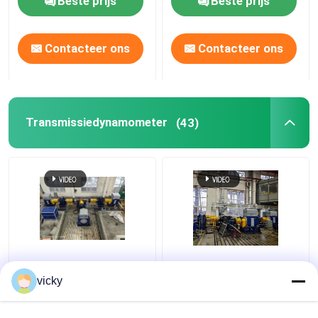
Beste prijs
Beste prijs
van auto's
energie motor
elektrische
dynamometer testbank
Contacteer ons
Contacteer ons
Transmissiedynamometer
(43)
Seelong Intelligent
SSCD350-1800-4000
Technology zelf
350kW Elektrische
vicky
geproduceerde
Dynamometer
Sscd300-1000/3300
Testbank Systeem