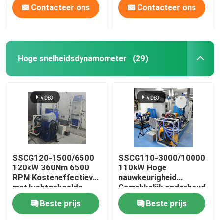
Contacteer ons
Contacteer ons
motorprestaties
Hoge snelheidsdynamometer
(29)
SSCG120-1500/6500
SSCG110-3000/10000
120kW 360Nm 6500
110kW Hoge
RPM Kosteneffectieve
nauwkeurigheid
met luchtgekoelde
Gemakkelijk onderhoud
benzinemotor testbank
Elektrisch
Beste prijs
Beste prijs
dynamometer
Testbank Systeem