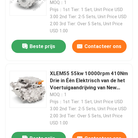
New Energy
MOQ：1
Prijs：1st Tier: 1 Set, Unit Price USD
De Dynamometer van de motortest
3.00 2nd Tier: 2-5 Sets, Unit Price USD
2.00 3rd Tier: Over 5 Sets, Unit Price
USD 1.00
De Dynamometer van de motortest
Beste prijs
Contacteer ons
Transmissiedynamometer
XLEM55 55kw 10000rpm 410Nm
AC Dynamometer
Drie in Één Elektrisch van de het
Voertuigaandrijving van New
Dynamische Proefbank
Energy van het
MOQ：1
Aandrijvingssysteem &electric
Prijs：1st Tier: 1 Set, Unit Price USD
de aandrijvingssysteem
3.00 2nd Tier: 2-5 Sets, Unit Price USD
Het Apparaat van de brandstofverbruikmeting
2.00 3rd Tier: Over 5 Sets, Unit Price
USD 1.00
Digitale Torsiemeter