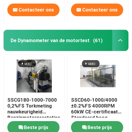
voor het testen van de
Contacteer ons
Contacteer ons
motorprestaties
De Dynamometer van de motortest
(61)
SSCG180-1000-7000
SSCD60-1000/4000
0,2%FS Torkmeting
±0.2%FS 4000RPM
nauwkeurigheid
60kW CE-certificaat
Benzinmotorprestaties
Standaard hoog
Elektrische
nauwkeurig elektrisch
Beste prijs
Beste prijs
dynamometer testbank
dynamometer testbank