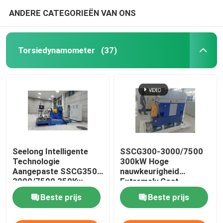
ANDERE CATEGORIEËN VAN ONS
Koelmiddelen Conditionerende Machine
Torsiedynamometer
(37)
Eddy Current Dynamometer
Hydraulische Dynamometer
Seelong Intelligente
SSCG300-3000/7500
Technologie
300kW Hoge
Aangepaste SSCG350-
nauwkeurigheid
3000/7500 350Kw
Extremely Cost
Motor Prestaties Dyno
Effective Electric
Beste prijs
Beste prijs
Testbank
Dynamometer Test
Bench System voor het
testen van EV-