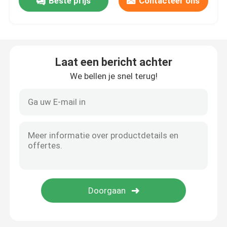
Beste prijs
Contacteer ons
Motorproefbank
de sensor van de hoge precisiedruk
Laat een bericht achter
We bellen je snel terug!
Versnellingsbak Testbank
Draagbare Gegevensverzamelingmodule
verbind snel koppeling
Elektrische Aandrijvingsmotor
VerhogingsAirconditioner