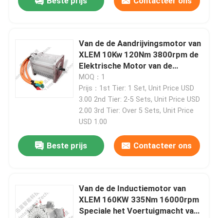
Beste prijs
Contacteer ons
Fabriekstour
Van de de Aandrijvingsmotor van
XLEM 10Kw 120Nm 3800rpm de
Kwaliteitscontrole
Elektrische Motor van de
Magneet Synchrone New Energy
MOQ：1
Permanente
Prijs：1st Tier: 1 Set, Unit Price USD
Neem contact met ons op
3.00 2nd Tier: 2-5 Sets, Unit Price USD
2.00 3rd Tier: Over 5 Sets, Unit Price
Nieuws
USD 1.00
Beste prijs
Contacteer ons
Gevallen
Torsiedynamometer
Van de de Inductiemotor van
XLEM 160KW 335Nm 16000rpm
Speciale het Voertuigmacht van
Hoge snelheidsdynamometer