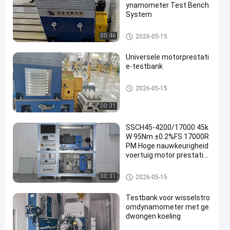
ynamometer Test Bench
System
AC Dynamometer
00:46
2026-05-15
Universele motorprestati
e-testbank
De Dynamometer van de moto
2026-05-15
rtest
00:31
SSCH45-4200/17000 45k
W 95Nm ±0.2%FS 17000R
PM Hoge nauwkeurigheid
voertuig motor prestatie
s dynamometer testbank
systeem
De Dynamometer van de moto
00:31
2026-05-15
rtest
Testbank voor wisselstro
omdynamometer met ge
dwongen koeling