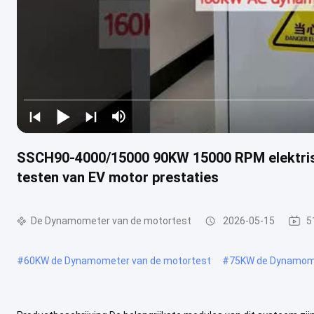
SSCH90-4000/15000 90KW 15000 RPM elektris
testen van EV motor prestaties
De Dynamometer van de motortest
2026-05-15
5
#
60KW de Dynamometer van de motortest
#
75KW de Dynamome