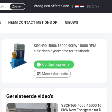
Vraag een offerte aan
|
Dutch
Zoeken
E
NEEM CONTACT MET ONS OP
NIEUWS
SSCH90-4000/15000 90KW 15000 RPM
elektrisch dynamometer testbank
systeem voor het testen van EV motor
prestaties
Contact opnemen
Meer informatie
Gerelateerde video's
SSCH160-4000-15000 16
0KW New Energy Motor D