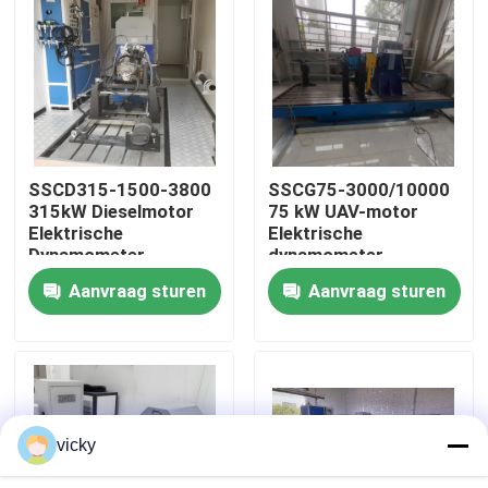
Fabriekstour
Kwaliteitscontrole
SSCD315-1500-3800
SSCG75-3000/10000
Neem contact met ons op
315kW Dieselmotor
75 kW UAV-motor
Elektrische
Elektrische
Dynamometer
dynamometer
Nieuws
Testbank Systeem
testbank
Aanvraag sturen
Aanvraag sturen
Gevallen
Torsiedynamometer
vicky
Hoge snelheidsdynamometer