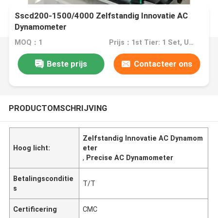
Sscd200-1500/4000 Zelfstandig Innovatie AC
Dynamometer
MOQ：1
Prijs：1st Tier: 1 Set, Unit Price USD 3.00 2nd Tier: 2-5 Sets, Unit Price USD 2.00 3rd Tier: Over 5 Sets, Unit Price USD 1.00
Beste prijs
Contacteer ons
PRODUCTOMSCHRIJVING
Zelfstandig Innovatie AC Dynamom
Hoog licht:
eter
,
Precise AC Dynamometer
Betalingsconditie
T/T
s
Certificering
CMC