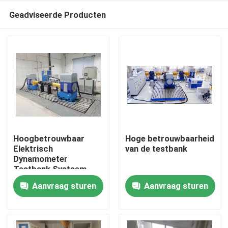
Geadviseerde Producten
Hoogbetrouwbaar
Hoge betrouwbaarheid
Elektrisch
van de testbank
Dynamometer
Thuis
Testbank Systeem
Aanvraag sturen
Aanvraag sturen
Producten
Over Ons