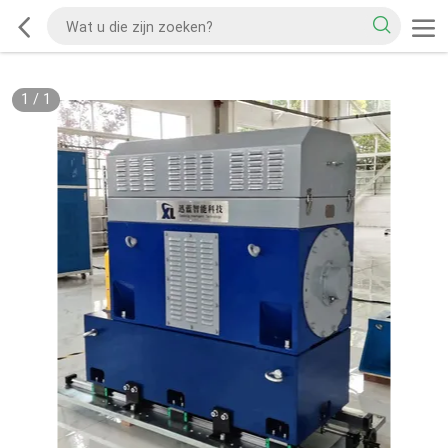
1
/
1