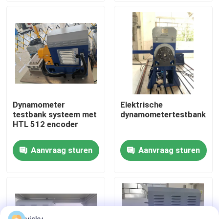
Fabriekstour
Kwaliteitscontrole
Neem contact met ons op
Dynamometer
Elektrische
testbank systeem met
dynamometertestbank
Nieuws
HTL 512 encoder
Aanvraag sturen
Aanvraag sturen
Gevallen
Torsiedynamometer
Hoge snelheidsdynamometer