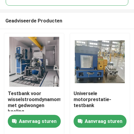
Geadviseerde Producten
Testbank voor
Universele
Thuis
wisselstroomdynamometer
motorprestatie-
met gedwongen
testbank
koeling
Producten
Aanvraag sturen
Aanvraag sturen
Over Ons