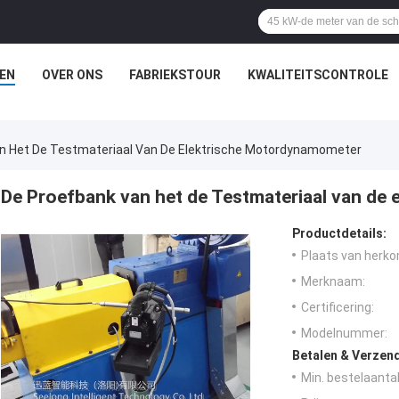
EN
OVER ONS
FABRIEKSTOUR
KWALITEITSCONTROLE
n Het De Testmateriaal Van De Elektrische Motordynamometer
De Proefbank van het de Testmateriaal van de
Productdetails:
Plaats van herko
Merknaam:
Certificering:
Modelnummer:
Betalen & Verzen
Min. bestelaantal