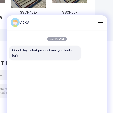
SSCH132-
SSCH55-
W
4000/15000
4500/17000 55KW
vicky
S
132KW New
New Energy
Energy Motor
Motor
d
Dynamometer
Dynamometer
Test Bench
Test Bench
12:30 AM
d
System
System
Good day, what product are you looking 
for?
T BERICHT ACHTER
et