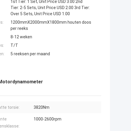
1st Tier: 1 Set, Unit Price USD 3.00 2nd
Tier: 2-5 Sets, Unit Price USD 2.00 3rd Tier:
Over 5 Sets, Unit Price USD 1.00
s:
1200mmX2000mmX1800mm houten doos
per reeks
8-12 weken
es:
T/T
en:
5 reeksen per maand
he Motordynamometer
tte torsie:
3820Nm
nte
1000-2600rpm
ensklasse: