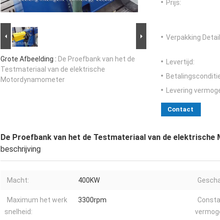
Prijs:
Verpakking Detail
Grote Afbeelding :
De Proefbank van het de
Levertijd:
Testmateriaal van de elektrische
Betalingsconditi
Motordynamometer
Levering vermog
Contact
De Proefbank van het de Testmateriaal van de elektrisc
beschrijving
Macht:
400KW
Gescha
Maximum het werk
3300rpm
Consta
snelheid:
vermog