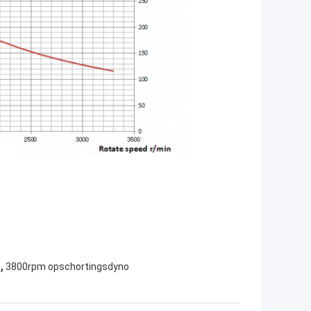
,
e
3800rpm opschortingsdyno