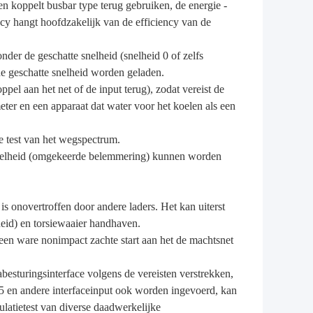
en koppelt busbar type terug gebruiken, de energie -
ncy hangt hoofdzakelijk van de efficiency van de
nder de geschatte snelheid (snelheid 0 of zelfs
 geschatte snelheid worden geladen.
pel aan het net of de input terug), zodat vereist de
ter en een apparaat dat water voor het koelen als een
de test van het wegspectrum.
e snelheid (omgekeerde belemmering) kunnen worden
d is onovertroffen door andere laders. Het kan uiterst
lheid) en torsiewaaier handhaven.
 een ware nonimpact zachte start aan het de machtsnet
esturingsinterface volgens de vereisten verstrekken,
5 en andere interfaceinput ook worden ingevoerd, kan
ulatietest van diverse daadwerkelijke