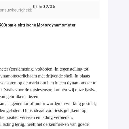
0.05/0.2/0.5
snauwkeurigheid:
500rpm elektrische Motordynamometer
er (torsiemeting) voltooien. In tegenstelling tot
dynamometerlichaam met drijvende shell. In plaats
iesensoren op de markt om hen in een dynamometer te
. Zoals voor de torsiesensor, kunnen wij onze basis-
van gebruikers kiezen.
kan als generator of motor worden in werking gesteld;
n geladen. Dit is ideaal voor tests gelijkend op
ie positief vereisen en lading verbieden.
l lading terug, heeft het de kenmerken van goede