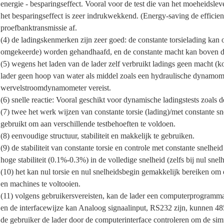
energie - besparingseffect. Vooral voor de test die van het moeheidslev
het besparingseffect is zeer indrukwekkend. (Energy-saving de efficie
proefbanktransmissie af.
(4) de ladingskenmerken zijn zeer goed: de constante torsielading kan o
omgekeerde) worden gehandhaafd, en de constante macht kan boven de
(5) wegens het laden van de lader zelf verbruikt ladings geen macht (kop
lader geen hoop van water als middel zoals een hydraulische dynamome
wervelstroomdynamometer vereist.
(6) snelle reactie: Vooral geschikt voor dynamische ladingstests zoals 
(7) twee het werk wijzen van constante torsie (lading)/met constant
gebruikt om aan verschillende testbehoeften te voldoen.
(8) eenvoudige structuur, stabiliteit en makkelijk te gebruiken.
(9) de stabiliteit van constante torsie en controle met constante snelhei
hoge stabiliteit (0.1%-0.3%) in de volledige snelheid (zelfs bij nul sne
(10) het kan nul torsie en nul snelheidsbegin gemakkelijk bereiken om
en machines te voltooien.
(11) volgens gebruikersvereisten, kan de lader een computerprogrammab
en de interfacewijze kan Analoog signaalinput, RS232 zijn, kunnen 48
de gebruiker de lader door de computerinterface controleren om de sim