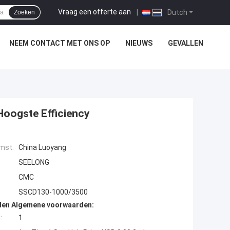
Vraag een offerte aan
|
Dutch
Zoeken
NEEM CONTACT MET ONS OP
NIEUWS
GEVALLEN
oogste Efficiency
mst:
China Luoyang
SEELONG
CMC
SSCD130-1000/3500
den Algemene voorwaarden:
:
1