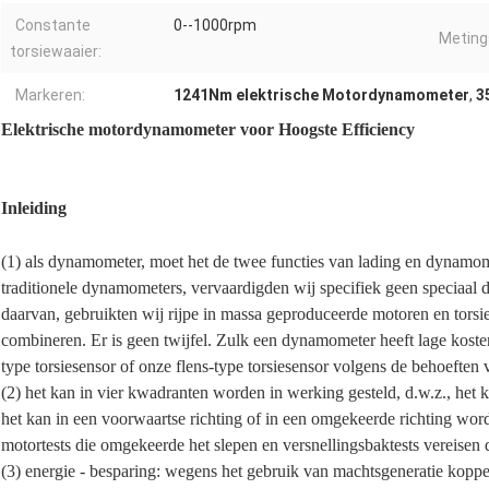
Constante
0--1000rpm
Meting
torsiewaaier:
Markeren:
1241Nm elektrische Motordynamometer
,
3
Elektrische motordynamometer voor Hoogste Efficiency
Inleiding
(1) als dynamometer, moet het de twee functies van lading en dynamomet
traditionele dynamometers, vervaardigden wij specifiek geen speciaal 
daarvan, gebruikten wij rijpe in massa geproduceerde motoren en tors
combineren. Er is geen twijfel. Zulk een dynamometer heeft lage kosten
type torsiesensor of onze flens-type torsiesensor volgens de behoeften 
(2) het kan in vier kwadranten worden in werking gesteld, d.w.z., het 
het kan in een voorwaartse richting of in een omgekeerde richting worde
motortests die omgekeerde het slepen en versnellingsbaktests vereisen d
(3) energie - besparing: wegens het gebruik van machtsgeneratie koppe