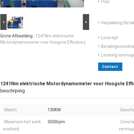
Prijs:
Verpakking Detail
Grote Afbeelding :
1241Nm elektrische
Levertijd:
Motordynamometer voor Hoogste Efficiency
Betalingsconditi
Levering vermog
Contact
1241Nm elektrische Motordynamometer voor Hoogste Effi
beschrijving
Macht:
130KW
Gescha
Maximum het werk
3500rpm
Consta
snelheid:
vermog