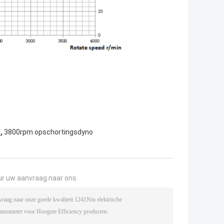
,
e
3800rpm opschortingsdyno
ur uw aanvraag naar ons