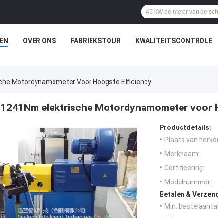
EN
OVER ONS
FABRIEKSTOUR
KWALITEITSCONTROLE
che Motordynamometer Voor Hoogste Efficiency
1241Nm elektrische Motordynamometer voor H
Productdetails:
Plaats van herko
Merknaam:
Certificering:
Modelnummer:
Betalen & Verzen
Min. bestelaantal