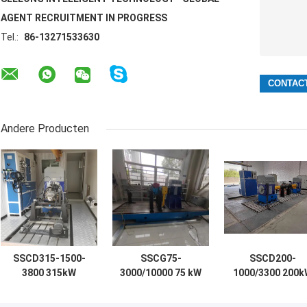
AGENT RECRUITMENT IN PROGRESS
Tel.:
86-13271533630
Andere Producten
SSCD315-1500-
SSCG75-
SSCD200-
3800 315kW
3000/10000 75 kW
1000/3300 200k
Dieselmotor
UAV-motor
1910 Nm ±0.2%F
Elektrische
Elektrische
Hoge