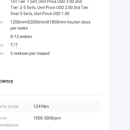
1st Tier: 1 Set, Unit Price USD 3.00 2nd
Tier: 2-5 Sets, Unit Price USD 2.00 3rd Tier:
Over 5 Sets, Unit Price USD 1.00
s:
1200mmX2000mmX1800mm houten doos
per reeks
8-12 weken
es:
T/T
en:
5 reeksen per maand
ciency
tte torsie:
1241Nm
nte
1000-3000rpm
ensklasse: