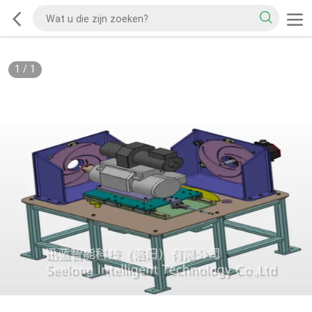
1
/
1