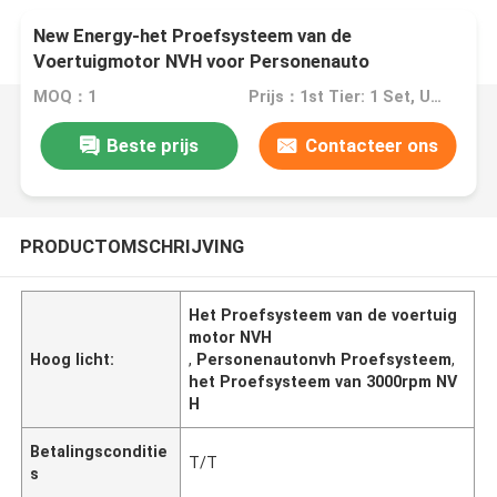
New Energy-het Proefsysteem van de
Voertuigmotor NVH voor Personenauto
MOQ：1
Prijs：1st Tier: 1 Set, Unit Price USD 3.00 2nd Tier: 2-5 Sets, Unit Price USD 2.00 3rd Tier: Over 5 Sets, Unit Price USD 1.00
Beste prijs
Contacteer ons
PRODUCTOMSCHRIJVING
Het Proefsysteem van de voertuig
motor NVH
Hoog licht:
,
Personenautonvh Proefsysteem
,
het Proefsysteem van 3000rpm NV
H
Betalingsconditie
T/T
s