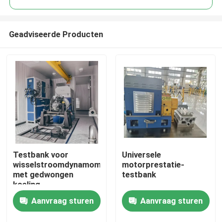
Geadviseerde Producten
Testbank voor
Universele
Thuis
wisselstroomdynamometer
motorprestatie-
met gedwongen
testbank
koeling
Producten
Aanvraag sturen
Aanvraag sturen
Over Ons