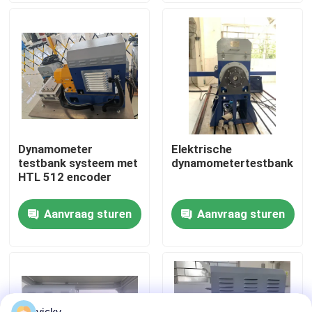
Fabriekstour
Kwaliteitscontrole
Neem contact met ons op
Dynamometer
Elektrische
testbank systeem met
dynamometertestbank
Nieuws
HTL 512 encoder
Aanvraag sturen
Aanvraag sturen
Gevallen
Torsiedynamometer
Hoge snelheidsdynamometer