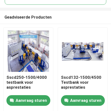
Geadviseerde Producten
Sscd250-1500/4000
Sscd132-1500/4500
Thuis
testbank voor
Testbank voor
asprestaties
asprestaties
Producten
Aanvraag sturen
Aanvraag sturen
Over Ons