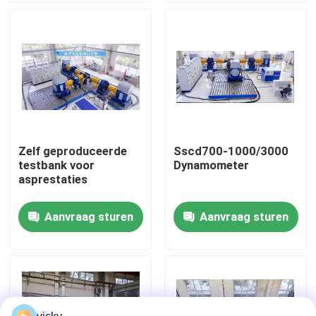
Fabriekstour
Kwaliteitscontrole
Neem contact met ons op
Zelf geproduceerde
Sscd700-1000/3000
testbank voor
Dynamometer
Nieuws
asprestaties
Aanvraag sturen
Aanvraag sturen
Gevallen
Torsiedynamometer
Hoge snelheidsdynamometer