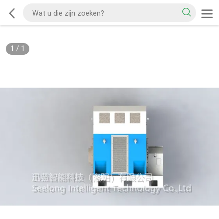
1
/
1