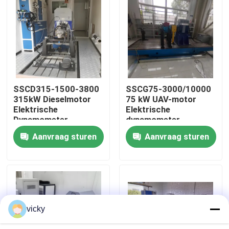
Fabriekstour
Kwaliteitscontrole
SSCD315-1500-3800
SSCG75-3000/10000
Neem contact met ons op
315kW Dieselmotor
75 kW UAV-motor
Elektrische
Elektrische
Dynamometer
dynamometer
Nieuws
Testbank Systeem
testbank
Aanvraag sturen
Aanvraag sturen
Gevallen
Torsiedynamometer
vicky
Hoge snelheidsdynamometer