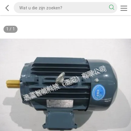
1
/
1