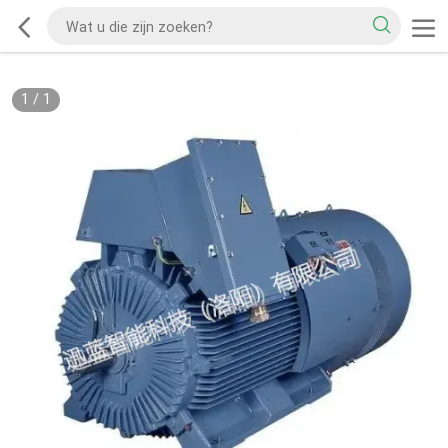
1
/
1