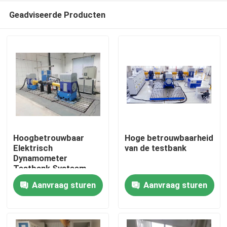
Geadviseerde Producten
Hoogbetrouwbaar
Hoge betrouwbaarheid
Elektrisch
van de testbank
Dynamometer
Thuis
Testbank Systeem
Aanvraag sturen
Aanvraag sturen
Producten
Over Ons