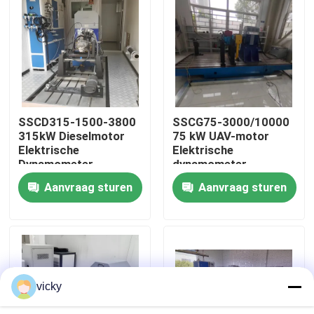
Fabriekstour
Kwaliteitscontrole
SSCD315-1500-3800
SSCG75-3000/10000
Neem contact met ons op
315kW Dieselmotor
75 kW UAV-motor
Elektrische
Elektrische
Dynamometer
dynamometer
Nieuws
Testbank Systeem
testbank
Aanvraag sturen
Aanvraag sturen
Gevallen
Torsiedynamometer
vicky
Hoge snelheidsdynamometer