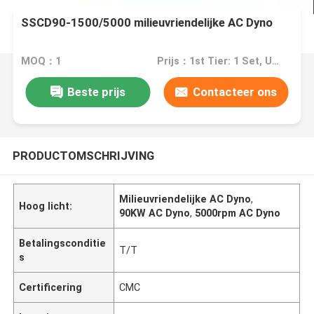
SSCD90-1500/5000 milieuvriendelijke AC Dyno
MOQ：1
Prijs：1st Tier: 1 Set, Unit Price USD 3.00 2nd Tier: 2-5 Sets, Unit Price USD 2.00 3rd Tier: Over 5 Sets, Unit Price USD 1.00
Beste prijs
Contacteer ons
PRODUCTOMSCHRIJVING
Milieuvriendelijke AC Dyno
,
Hoog licht:
90KW AC Dyno
,
5000rpm AC Dyno
Betalingsconditie
T/T
s
Certificering
CMC