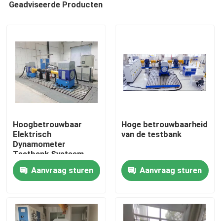
Geadviseerde Producten
Hoogbetrouwbaar
Hoge betrouwbaarheid
Elektrisch
van de testbank
Dynamometer
Testbank Systeem
Thuis
Aanvraag sturen
Aanvraag sturen
Producten
Over Ons