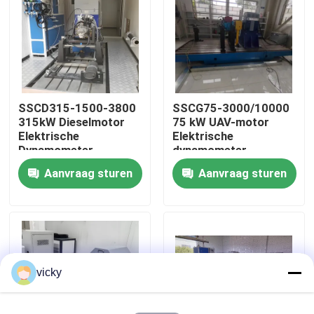
Fabriekstour
Kwaliteitscontrole
SSCD315-1500-3800
SSCG75-3000/10000
315kW Dieselmotor
75 kW UAV-motor
Neem contact met ons op
Elektrische
Elektrische
Dynamometer
dynamometer
Testbank Systeem
testbank
Aanvraag sturen
Aanvraag sturen
Nieuws
Gevallen
Torsiedynamometer
vicky
Hoge snelheidsdynamometer