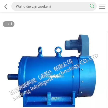
1
/
1