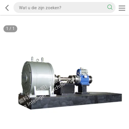
1
/
1