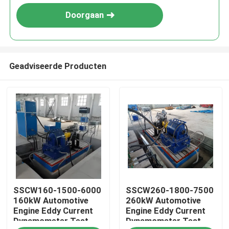
Doorgaan
Geadviseerde Producten
Thuis
SSCW160-1500-6000
SSCW260-1800-7500
Producten
160kW Automotive
260kW Automotive
Engine Eddy Current
Engine Eddy Current
Dynamometer Test
Dynamometer Test
Over Ons