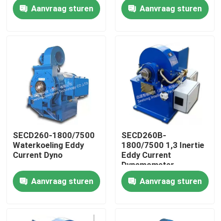
Bench
Bench
Aanvraag sturen
Aanvraag sturen
Fabriekstour
Kwaliteitscontrole
Neem contact met ons op
Nieuws
SECD260-1800/7500
SECD260B-
Waterkoeling Eddy
1800/7500 1,3 Inertie
Gevallen
Current Dyno
Eddy Current
Dynamometer
Aanvraag sturen
Aanvraag sturen
Torsiedynamometer
Hoge snelheidsdynamometer