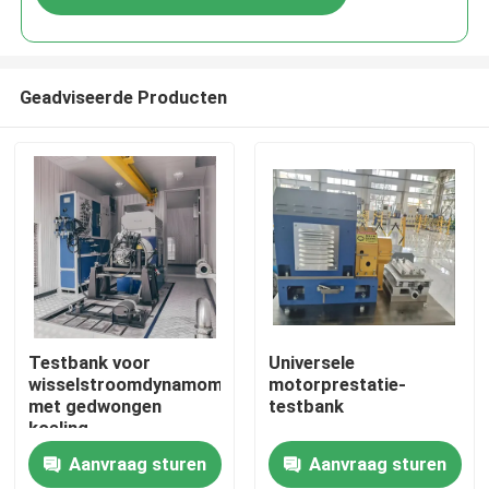
Geadviseerde Producten
Thuis
Testbank voor
Universele
wisselstroomdynamometer
motorprestatie-
met gedwongen
testbank
Producten
koeling
Aanvraag sturen
Aanvraag sturen
Over Ons