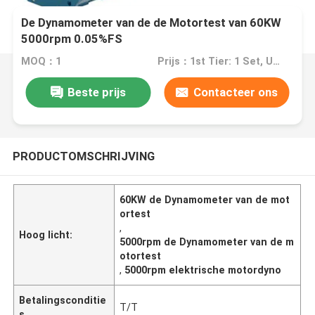
De Dynamometer van de de Motortest van 60KW
5000rpm 0.05%FS
MOQ：1
Prijs：1st Tier: 1 Set, Unit Price USD 3.00 2nd Tier: 2-5 Sets, Unit Price USD 2.00 3rd Tier: Over 5 Sets, Unit Price USD 1.00
Beste prijs
Contacteer ons
PRODUCTOMSCHRIJVING
60KW de Dynamometer van de mot
ortest
,
Hoog licht:
5000rpm de Dynamometer van de m
otortest
,
5000rpm elektrische motordyno
Betalingsconditie
T/T
s