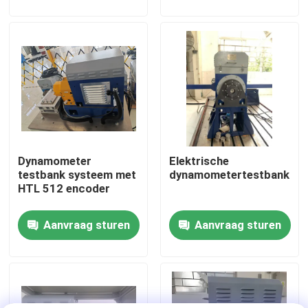
Fabriekstour
Kwaliteitscontrole
Neem contact met ons op
Dynamometer
Elektrische
Nieuws
testbank systeem met
dynamometertestbank
HTL 512 encoder
Gevallen
Aanvraag sturen
Aanvraag sturen
Torsiedynamometer
Hoge snelheidsdynamometer