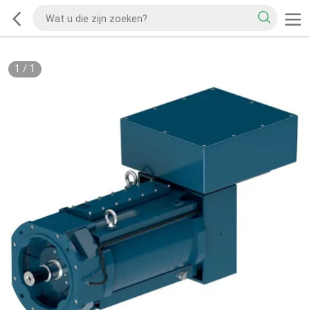
1
/
1