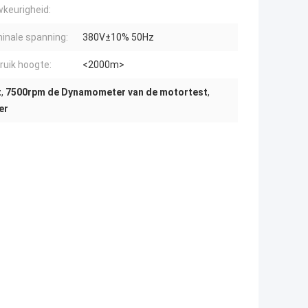
keurigheid:
inale spanning:
380V±10% 50Hz
ruik hoogte:
<2000m>
t
,
7500rpm de Dynamometer van de motortest
,
er