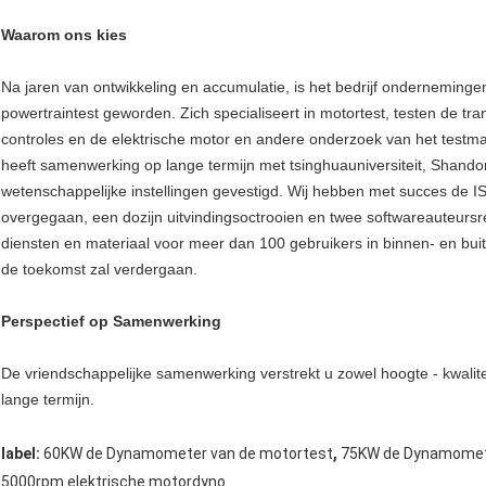
Waarom ons kies
Na jaren van ontwikkeling en accumulatie, is het bedrijf onderneming
powertraintest geworden. Zich specialiseert in motortest, testen de tra
controles en de elektrische motor en andere onderzoek van het testmate
heeft samenwerking op lange termijn met tsinghuauniversiteit, Shando
wetenschappelijke instellingen gevestigd. Wij hebben met succes de IS
overgegaan, een dozijn uitvindingsoctrooien en twee softwareauteurs
diensten en materiaal voor meer dan 100 gebruikers in binnen- en buit
de toekomst zal verdergaan.
Perspectief op Samenwerking
De vriendschappelijke samenwerking verstrekt u zowel hoogte - kwalit
lange termijn.
,
label:
60KW de Dynamometer van de motortest
75KW de Dynamomete
5000rpm elektrische motordyno