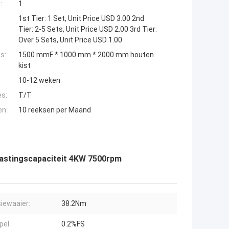
:
1
1st Tier: 1 Set, Unit Price USD 3.00 2nd
Tier: 2-5 Sets, Unit Price USD 2.00 3rd Tier:
Over 5 Sets, Unit Price USD 1.00
s:
1500 mmF * 1000 mm * 2000 mm houten
kist
10-12 weken
es:
T/T
en:
10 reeksen per Maand
astingscapaciteit 4KW 7500rpm
siewaaier:
38.2Nm
pel
0.2%FS