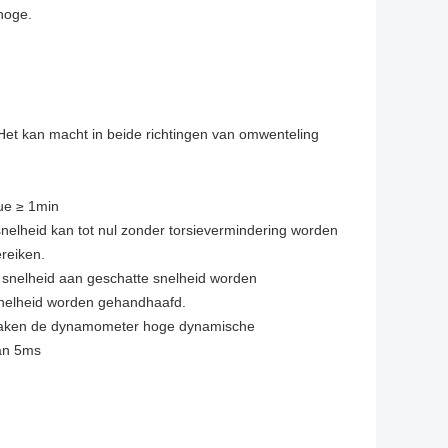
 hoge.
 Het kan macht in beide richtingen van omwenteling
ue ≥ 1min
snelheid kan tot nul zonder torsievermindering worden
ereiken.
l snelheid aan geschatte snelheid worden
snelheid worden gehandhaafd.
t maken de dynamometer hoge dynamische
dan 5ms