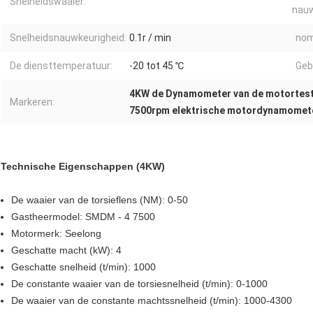
Snelheidswaaier:
nauw
Snelheidsnauwkeurigheid:
0.1r / min
nom
De diensttemperatuur:
-20 tot 45 ℃
Geb
4KW de Dynamometer van de motortes
Markeren:
7500rpm elektrische motordynamomet
Technische Eigenschappen (4KW)
De waaier van de torsieflens (NM): 0-50
Gastheermodel: SMDM - 4 7500
Motormerk: Seelong
Geschatte macht (kW): 4
Geschatte snelheid (t/min): 1000
De constante waaier van de torsiesnelheid (t/min): 0-1000
De waaier van de constante machtssnelheid (t/min): 1000-4300