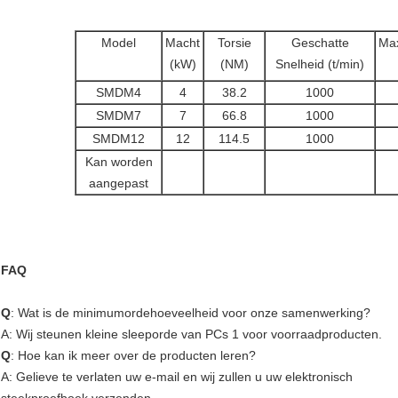
Model
Macht
Torsie
Geschatte
Max
(kW)
(NM)
Snelheid (t/min)
SMDM4
4
38.2
1000
SMDM7
7
66.8
1000
SMDM12
12
114.5
1000
Kan worden
aangepast
FAQ
Q
: Wat is de minimumordehoeveelheid voor onze samenwerking?
A: Wij steunen kleine sleeporde van PCs 1 voor voorraadproducten.
Q
: Hoe kan ik meer over de producten leren?
A: Gelieve te verlaten uw e-mail en wij zullen u uw elektronisch