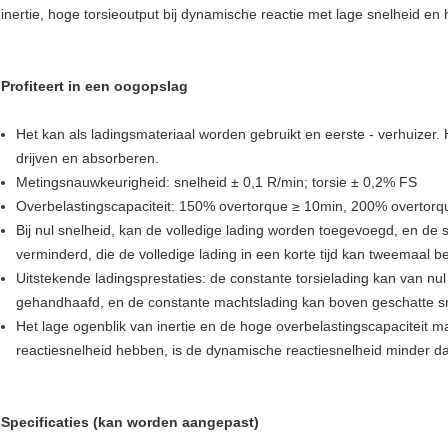
inertie, hoge torsieoutput bij dynamische reactie met lage snelheid en
Profiteert in een oogopslag
Het kan als ladingsmateriaal worden gebruikt en eerste - verhuizer.
drijven en absorberen.
Metingsnauwkeurigheid: snelheid ± 0,1 R/min; torsie ± 0,2% FS
Overbelastingscapaciteit: 150% overtorque ≥ 10min, 200% overtorq
Bij nul snelheid, kan de volledige lading worden toegevoegd, en de 
verminderd, die de volledige lading in een korte tijd kan tweemaal b
Uitstekende ladingsprestaties: de constante torsielading kan van nu
gehandhaafd, en de constante machtslading kan boven geschatte 
Het lage ogenblik van inertie en de hoge overbelastingscapacitei
reactiesnelheid hebben, is de dynamische reactiesnelheid minder 
Specificaties (kan worden aangepast)