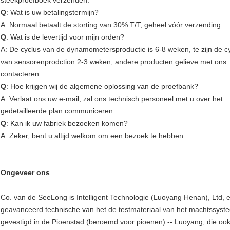
steekproefboek verzenden.
Q
: Wat is uw betalingstermijn?
A: Normaal betaalt de storting van 30% T/T, geheel vóór verzending.
Q
: Wat is de levertijd voor mijn orden?
A: De cyclus van de dynamometersproductie is 6-8 weken, te zijn de c
van sensorenprodction 2-3 weken, andere producten gelieve met ons
contacteren.
Q
: Hoe krijgen wij de algemene oplossing van de proefbank?
A: Verlaat ons uw e-mail, zal ons technisch personeel met u over het
gedetailleerde plan communiceren.
Q
: Kan ik uw fabriek bezoeken komen?
A: Zeker, bent u altijd welkom om een bezoek te hebben.
Ongeveer ons
Co. van de SeeLong is Intelligent Technologie (Luoyang Henan), Ltd, 
geavanceerd technische van het de testmateriaal van het machtssys
gevestigd in de Pioenstad (beroemd voor pioenen) -- Luoyang, die ook 