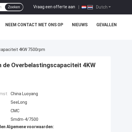
Vraag een offerte aan
|
Dutch
Zoeken
NEEM CONTACT MET ONS OP
NIEUWS
GEVALLEN
capaciteit 4KW 7500rpm
 de Overbelastingscapaciteit 4KW
mst:
China Luoyang
SeeLong
CMC
Smdm-4/7500
den Algemene voorwaarden: