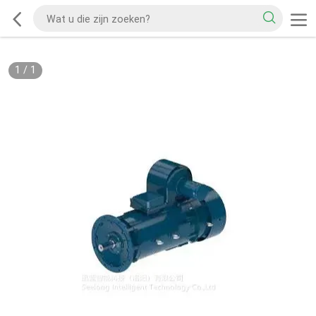
1
/
1