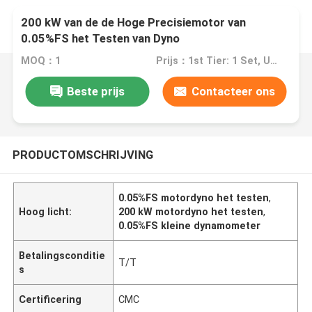
200 kW van de de Hoge Precisiemotor van
0.05%FS het Testen van Dyno
MOQ：1
Prijs：1st Tier: 1 Set, Unit Price USD 3.00 2nd Tier: 2-5 Sets, Unit Price USD 2.00 3rd Tier: Over 5 Sets, Unit Price USD 1.00
Beste prijs
Contacteer ons
PRODUCTOMSCHRIJVING
0.05%FS motordyno het testen
,
Hoog licht:
200 kW motordyno het testen
,
0.05%FS kleine dynamometer
Betalingsconditie
T/T
s
Certificering
CMC