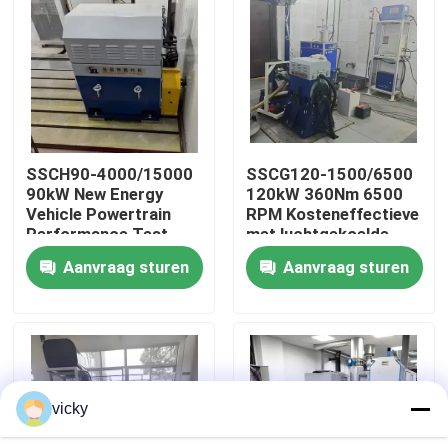
Fabriekstour
Kwaliteitscontrole
SSCH90-4000/15000
SSCG120-1500/6500
Neem contact met ons op
90kW New Energy
120kW 360Nm 6500
Vehicle Powertrain
RPM Kosteneffectieve
Performance Test
met luchtgekoelde
Nieuws
Bench
benzinemotor
Aanvraag sturen
Aanvraag sturen
testbank
Gevallen
Torsiedynamometer
vicky
Hoge snelheidsdynamometer