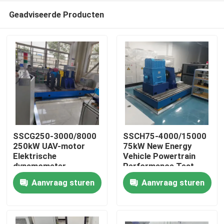
Geadviseerde Producten
SSCG250-3000/8000
SSCH75-4000/15000
250kW UAV-motor
75kW New Energy
Elektrische
Vehicle Powertrain
Thuis
dynamometer
Performance Test
testbank
Bench
Aanvraag sturen
Aanvraag sturen
Producten
Over Ons