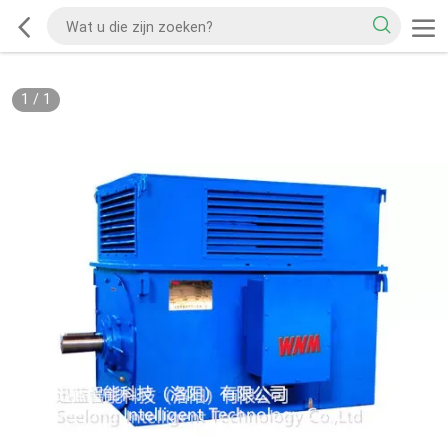
1
/
1