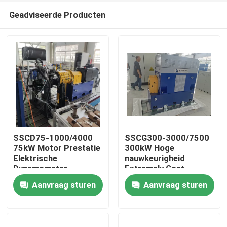
Geadviseerde Producten
SSCD75-1000/4000
SSCG300-3000/7500
75kW Motor Prestatie
300kW Hoge
Elektrische
nauwkeurigheid
Thuis
Dynamometer
Extremely Cost
Testbank Systeem
Effective Electric
Aanvraag sturen
Aanvraag sturen
Dynamometer Test
Producten
Bench System voor
het testen van EV-
motorprestaties
Over Ons