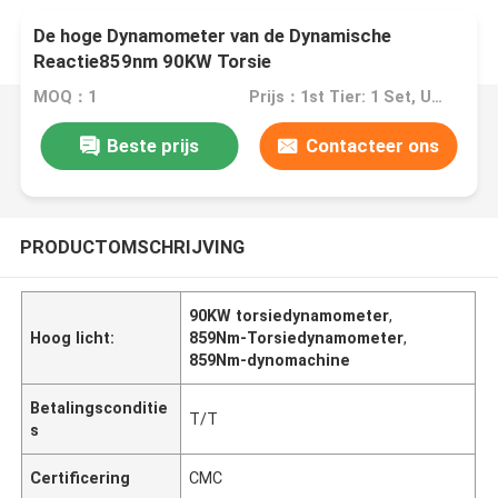
De hoge Dynamometer van de Dynamische
Reactie859nm 90KW Torsie
MOQ：1
Prijs：1st Tier: 1 Set, Unit Price USD 3.00 2nd Tier: 2-5 Sets, Unit Price USD 2.00 3rd Tier: Over 5 Sets, Unit Price USD 1.00
Beste prijs
Contacteer ons
PRODUCTOMSCHRIJVING
90KW torsiedynamometer
,
Hoog licht:
859Nm-Torsiedynamometer
,
859Nm-dynomachine
Betalingsconditie
T/T
s
Certificering
CMC