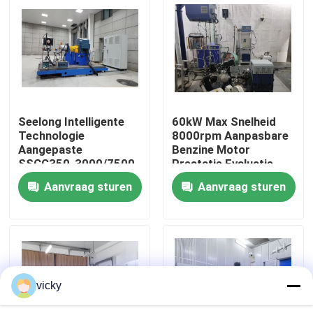
Fabriekstour
Kwaliteitscontrole
Seelong Intelligente
60kW Max Snelheid
Neem contact met ons op
Technologie
8000rpm Aanpasbare
Aangepaste
Benzine Motor
SSCG350-3000/7500
Prestatie Evaluatie
Nieuws
350Kw Motor
Elektrische
Aanvraag sturen
Aanvraag sturen
Prestaties Dyno
Dynamometer
Testbank
Testbank Systeem
Gevallen
Torsiedynamometer
vicky
Hoge snelheidsdynamometer