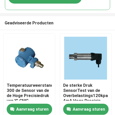
Geadviseerde Producten
Thuis
Temperatuurweerstand
De sterke Druk
300 de Sensor van de
SensorTest van de
de Hoge Precisiedruk
Overbelastings120kpa
Producten
van ℃ CMC
4mA Hoge Precisie
Aanvraag sturen
Aanvraag sturen
Over Ons