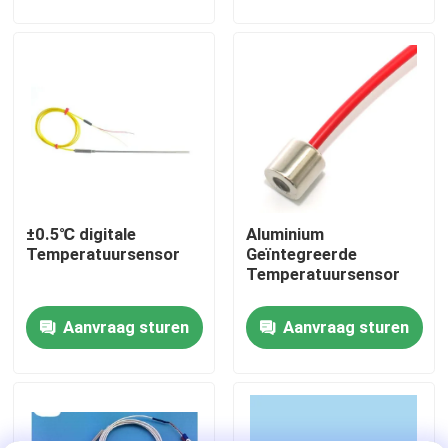
Fabriekstour
Kwaliteitscontrole
Neem contact met ons op
±0.5℃ digitale
Aluminium
Nieuws
Temperatuursensor
Geïntegreerde
Temperatuursensor
Gevallen
Aanvraag sturen
Aanvraag sturen
Torsiedynamometer
Hoge snelheidsdynamometer