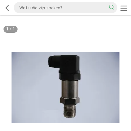
1
/
1