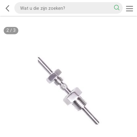
2
/
3