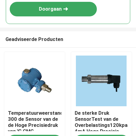
Doorgaan
Geadviseerde Producten
Thuis
Temperatuurweerstand
De sterke Druk
Producten
300 de Sensor van de
SensorTest van de
de Hoge Precisiedruk
Overbelastings120kpa
van ℃ CMC
4mA Hoge Precisie
Over Ons