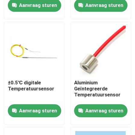
Aanvraag sturen
Aanvraag sturen
Fabriekstour
Kwaliteitscontrole
Neem contact met ons op
Nieuws
±0.5℃ digitale
Aluminium
Temperatuursensor
Geïntegreerde
Gevallen
Temperatuursensor
Aanvraag sturen
Aanvraag sturen
Torsiedynamometer
Hoge snelheidsdynamometer