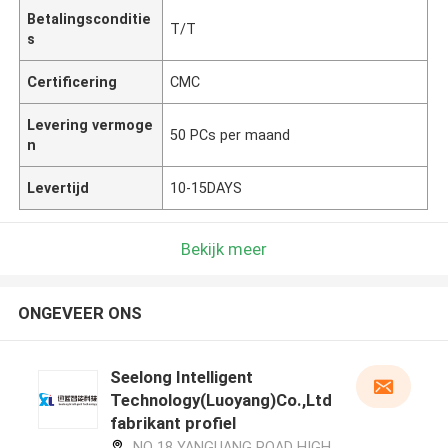
Betalingsconditie
T/T
s
Certificering
CMC
Levering vermoge
50 PCs per maand
n
Levertijd
10-15DAYS
Bekijk meer
ONGEVEER ONS
Seelong Intelligent
Technology(Luoyang)Co.,Ltd
fabrikant profiel
NO 18 YANGUANG ROAD HIGH