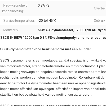
Nauwkeurigheid
0,3% FS
Overbel
koppelmeting:
Servicetemperatuur:
-20 tot 45 ℃
Gebruik
Markeren:
5KW AC-dynamometer
,
12000 tpm AC-dyn
SSCG 5-15KW 12000 tpm 0,3% FS-ophangingsdynamometer voor ee
SSCG-dynamometer voor benzinemotor met één cilinder
SSCG-dynamometer is een meetapparaat dat speciaal is ontwikkeld vo
van motorfietsmotor, strandmotorfietsmotor en motorbootmotor. Tijdens
koppelmeting vanwege de ongebalanceerde rotatie enorm;daarom kan 
rechtstreeks worden gemeten met een koppelmeter.Rollenbank uit de S
eencilindermotor.De dynamometer heeft een unieke ophangingsstructuu
koppelmeter effectief kan opvangen, effectief de impact van eencilin
stabiliteit en betrouwbaarheid van de meting kan garanderen.
SSCG-dynamometer bestaat uit een hangende motor, spanningsdrukse