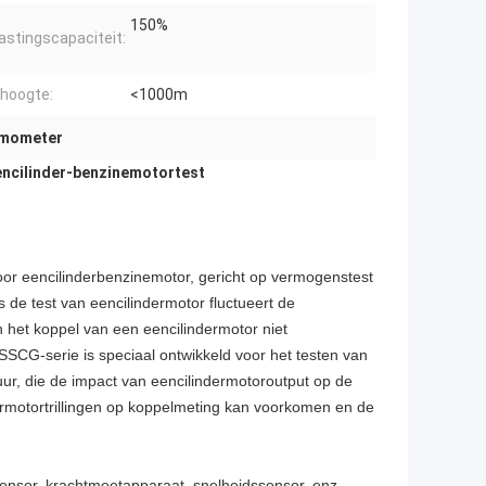
150%
astingscapaciteit:
 hoogte:
<1000m
amometer
ncilinder-benzinemotortest
or eencilinderbenzinemotor, gericht op vermogenstest
 de test van eencilindermotor fluctueert de
het koppel van een eencilindermotor niet
SCG-serie is speciaal ontwikkeld voor het testen van
r, die de impact van eencilindermotoroutput op de
dermotortrillingen op koppelmeting kan voorkomen en de
nsor, krachtmeetapparaat, snelheidssensor, enz