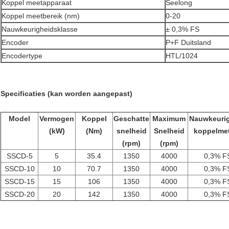
Koppel meetapparaat
Seelong
Koppel meetbereik (nm)
0-20
Nauwkeurigheidsklasse
± 0,3% FS
Encoder
P+F Duitsland
Encodertype
HTL/1024
Specificaties (kan worden aangepast)
Model
Vermogen
Koppel
Geschatte
Maximum
Nauwkeuri
(kW)
(Nm)
snelheid
Snelheid
koppelme
(rpm)
(rpm)
SSCD-5
5
35.4
1350
4000
0,3% F
SSCD-10
10
70.7
1350
4000
0,3% F
SSCD-15
15
106
1350
4000
0,3% F
SSCD-20
20
142
1350
4000
0,3% F