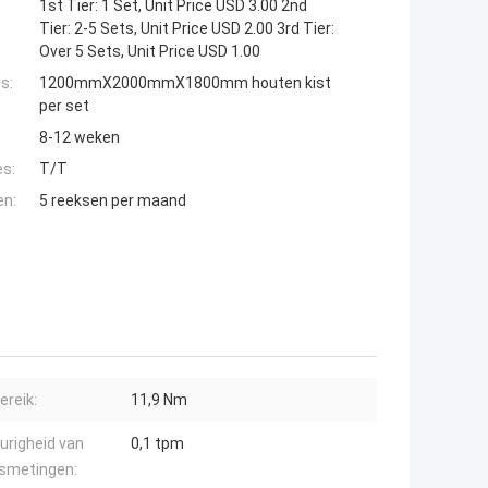
1st Tier: 1 Set, Unit Price USD 3.00 2nd
Tier: 2-5 Sets, Unit Price USD 2.00 3rd Tier:
Over 5 Sets, Unit Price USD 1.00
s:
1200mmX2000mmX1800mm houten kist
per set
8-12 weken
es:
T/T
en:
5 reeksen per maand
ereik:
11,9 Nm
righeid van
0,1 tpm
dsmetingen: