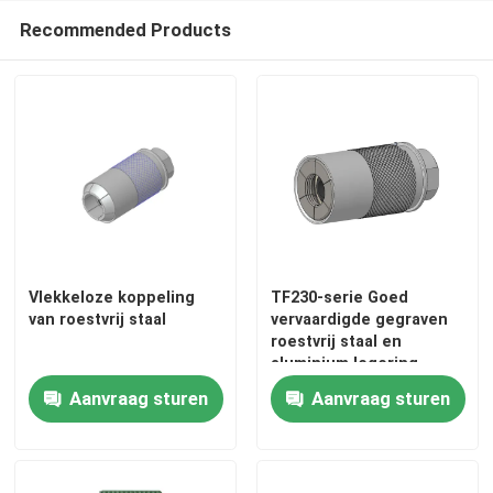
Recommended Products
Vlekkeloze koppeling
TF230-serie Goed
van roestvrij staal
vervaardigde gegraven
roestvrij staal en
Thuis
aluminium legering
Sleeve type Quick
Aanvraag sturen
Aanvraag sturen
Connect koppeling
Producten
Over Ons