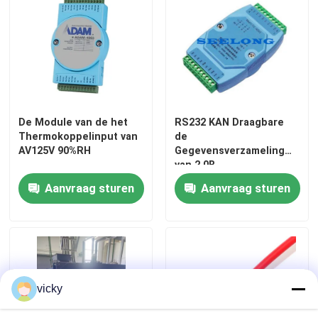
Fabriekstour
Kwaliteitscontrole
De Module van de het
RS232 KAN Draagbare
Neem contact met ons op
Thermokoppelinput van
de
AV125V 90%RH
Gegevensverzamelingmodul
van 2.0B
Nieuws
Aanvraag sturen
Aanvraag sturen
Gevallen
Torsiedynamometer
vicky
Hoge snelheidsdynamometer