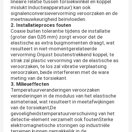
lineaire relatie tussen torsiekwinkel en koppel
mislukt.Inductieapparatuur) kan ook
signalenconversievervorming veroorzaken en de
meetnauwkeurigheid beïnvloeden.
2. Installatieproces fouten
Coaxie buiten tolerantie tijdens de installatie
(groter dan 0,05 mm) zorgt ervoor dat de
elastische as extra buigmomenten draagt, wat
resulteert in niet-momentgerelateerde
vervorming.Onjuist boutenstrekkend koppel, te
strak zal plastic vervorming van de elastische as
veroorzaken, te los zal vibratie verplaatsing
veroorzaken, beide interfereren met de ware
meting van de torsiekant.
3. Milieueffecten
Temperatuurveranderingen veroorzaken
veranderingen in de modulus van het elastische
asmateriaal, wat resulteert in meetafwijkingen
van de torsiekant;De
gevoeligheidstemperatuurverschuiving van het
detectie-element verzamelt ook foutenSterke
elektromagnetische storingen op industriële
terreinen kunnen gemakkelijk in de